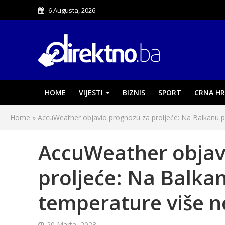
6 Augusta, 2026
HOME
VIJESTI
BIZNIS
SPORT
CRNA HR
Home
»
AccuWeather objavio prognozu za proljeće: Na Balkanu po
AccuWeather objav
proljeće: Na Balkan
temperature više n
20 Marta, 2023