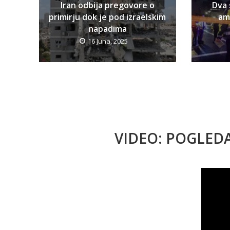
Iran odbija pregovore o
Dva 
primirju dok je pod izraelskim
am
napadima
16 Juna, 2025
VIDEO: POGLED