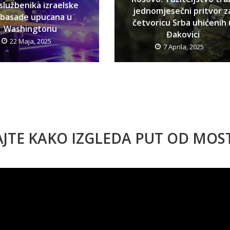
službenika izraelske
jednomjesečni pritvor z
basade upucana u
četvoricu Srba uhićenih 
Washingtonu
Đakovici
22 Maja, 2025
7 Aprila, 2025
AJTE KAKO IZGLEDA PUT OD MO