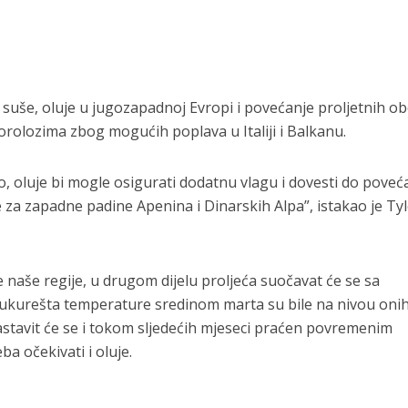
suše, oluje u jugozapadnoj Evropi i povećanje proljetnih o
rolozima zbog mogućih poplava u Italiji i Balkanu.
, oluje bi mogle osigurati dodatnu vlagu i dovesti do poveć
e za zapadne padine Apenina i Dinarskih Alpa”, istakao je Tyl
e naše regije, u drugom dijelu proljeća suočavat će se sa
kurešta temperature sredinom marta su bile na nivou oni
 nastavit će se i tokom sljedećih mjeseci praćen povremenim
a očekivati i oluje.