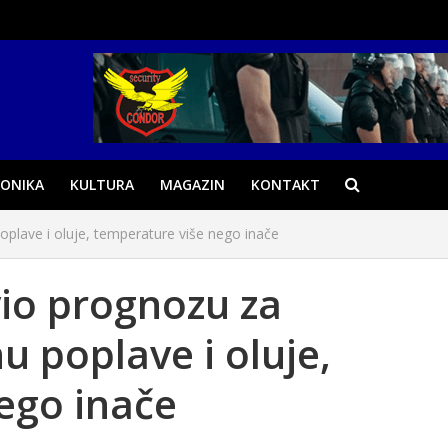
ONIKA
KULTURA
MAGAZIN
KONTAKT
plave i oluje, temperature više nego inače
io prognozu za
u poplave i oluje,
ego inače