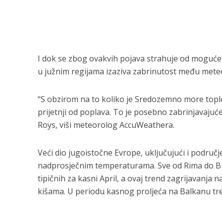
I dok se zbog ovakvih pojava strahuje od moguće 
u južnim regijama izaziva zabrinutost među meteo
“S obzirom na to koliko je Sredozemno more toplo
prijetnji od poplava. To je posebno zabrinjavajuć
Roys, viši meteorolog AccuWeathera.
Veći dio jugoistočne Evrope, uključujući i područj
nadprosječnim temperaturama. Sve od Rima do Bu
tipičnih za kasni April, a ovaj trend zagrijavanja
kišama. U periodu kasnog proljeća na Balkanu treb