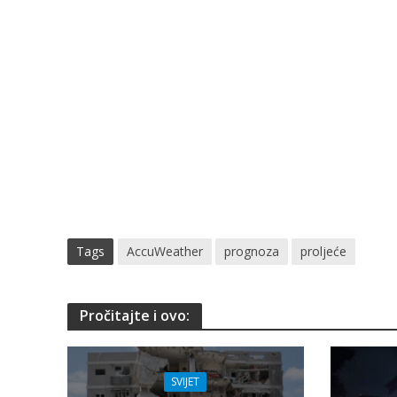
Tags
AccuWeather
prognoza
proljeće
Pročitajte i ovo:
SVIJET