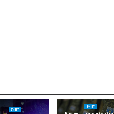
SVIJET
SVIJET
Kosovo: Tužiteljstvo tra