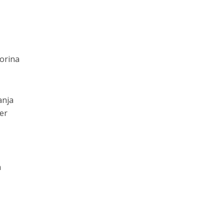
borina
anja
er
h