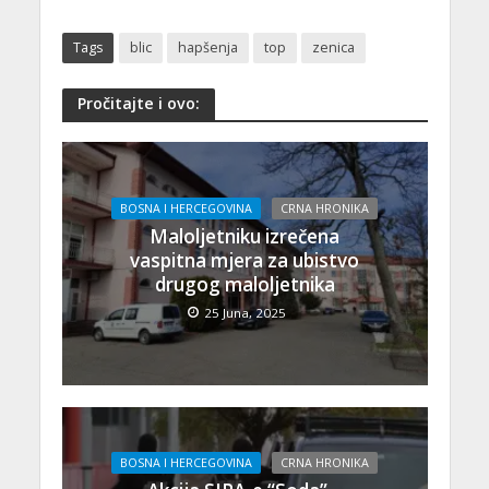
Tags
blic
hapšenja
top
zenica
Pročitajte i ovo:
BOSNA I HERCEGOVINA
CRNA HRONIKA
Maloljetniku izrečena
vaspitna mjera za ubistvo
drugog maloljetnika
25 Juna, 2025
BOSNA I HERCEGOVINA
CRNA HRONIKA