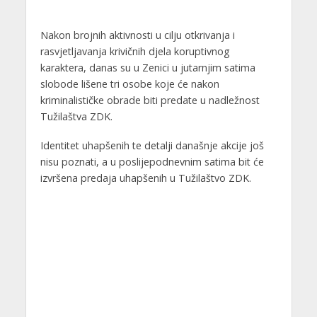
Nakon brojnih aktivnosti u cilju otkrivanja i
rasvjetljavanja krivičnih djela koruptivnog
karaktera, danas su u Zenici u jutarnjim satima
slobode lišene tri osobe koje će nakon
kriminalističke obrade biti predate u nadležnost
Tužilaštva ZDK.
Identitet uhapšenih te detalji današnje akcije još
nisu poznati, a u poslijepodnevnim satima bit će
izvršena predaja uhapšenih u Tužilaštvo ZDK.