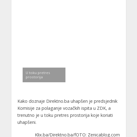
U toku pretres
prostorija
Kako doznaje Direktno.ba uhapšen je predsjednik
Komisije za polaganje vozačkih ispita u ZDK, a
trenutno je u toku pretres prostorija koje koriati
uhapšeni.
Klix.ba/Direktno.ba/fOTO: Zenicablog.com