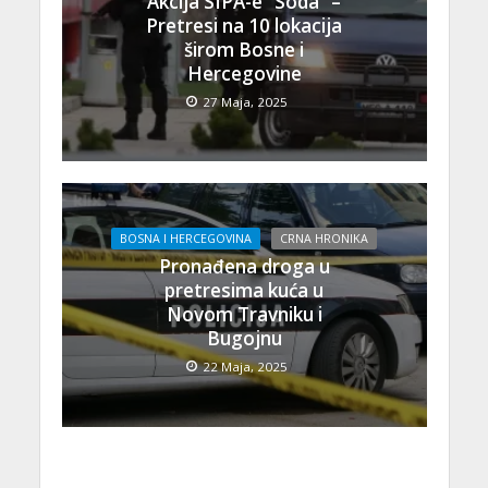
Akcija SIPA-e “Soda” –
Pretresi na 10 lokacija
širom Bosne i
Hercegovine
27 Maja, 2025
BOSNA I HERCEGOVINA
CRNA HRONIKA
Pronađena droga u
pretresima kuća u
Novom Travniku i
Bugojnu
22 Maja, 2025