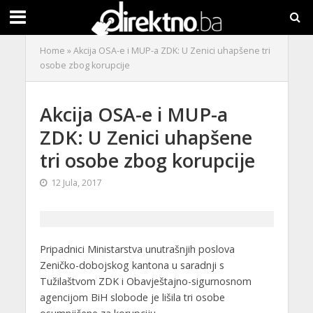
Home
»
Akcija OSA-e i MUP-a ZDK: U Zenici uhapšene tri
osobe zbog korupcije
Akcija OSA-e i MUP-a
ZDK: U Zenici uhapšene
tri osobe zbog korupcije
12 Jula, 2017
Pripadnici Ministarstva unutrašnjih poslova
Zeničko-dobojskog kantona u saradnji s
Tužilaštvom ZDK i Obavještajno-sigurnosnom
agencijom BiH slobode je lišila tri osobe