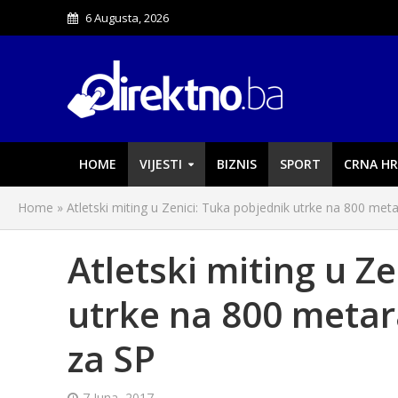
6 Augusta, 2026
HOME
VIJESTI
BIZNIS
SPORT
CRNA HR
Home
»
Atletski miting u Zenici: Tuka pobjednik utrke na 800 met
Atletski miting u Z
utrke na 800 metar
za SP
7 Juna, 2017