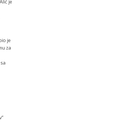
lić je
2
io je
rmu za
 sa
v”