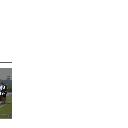
aju
ete