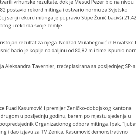
arili vrhunske rezultate, dok je Mesud Pezer bio na nivou. A
0,82 postavio rekord mitinga i ostvario normu za Svjetsko
j seriji rekord mitinga je popravio Stipe Žunić bacivši 21,4
titog i rekorda svoje zemlje.
ristojan rezultat za njega. Nedžad Mulabegović iz Hrvatske b
snić bacio je koplje na daljinu od 80,82 m i time ispunio no
nja Aleksandra Tavernier, trećeplasirana sa posljednjeg SP-a
nice Fuad Kasumović i premijer Zeničko-dobojskog kantona
dan drugom u posljednju godinu, barem po mjestu sjedenja u
, potpredsjednik Organizacionog odbora mitinga. Ipak, “ljuba
iting i dao izjavu za TV Zenica, Kasumović demonstrativno