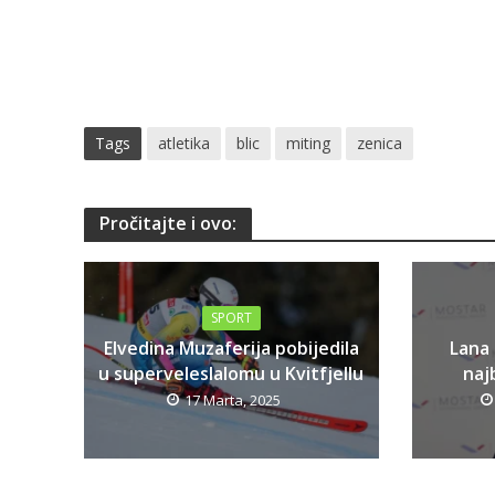
Tags
atletika
blic
miting
zenica
Pročitajte i ovo:
SPORT
Elvedina Muzaferija pobijedila
Lana
u superveleslalomu u Kvitfjellu
najb
17 Marta, 2025