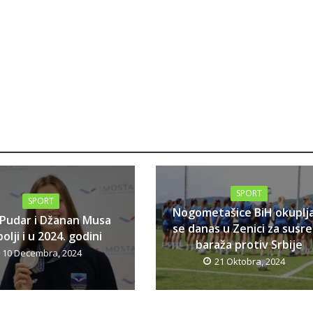
SPORT
SPORT
Nogometašice BiH okuplj
 Pudar i Džanan Musa
se danas u Zenici za susr
olji i u 2024. godini
baraža protiv Srbije
10 Decembra, 2024
21 Oktobra, 2024