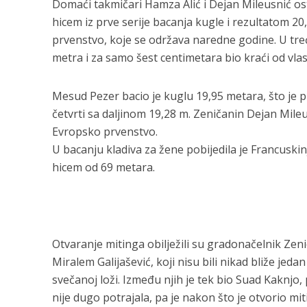
Domaći takmičari Hamza Alić i Dejan Mileusnić ostv
hicem iz prve serije bacanja kugle i rezultatom 2
prvenstvo, koje se održava naredne godine. U trećo
metra i za samo šest centimetara bio kraći od vlas
Mesud Pezer bacio je kuglu 19,95 metara, što je p
četvrti sa daljinom 19,28 m. Zeničanin Dejan Mileu
Evropsko prvenstvo.
U bacanju kladiva za žene pobijedila je Francuski
hicem od 69 metara.
Otvaranje mitinga obilježili su gradonačelnik Ze
Miralem Galijašević, koji nisu bili nikad bliže je
svečanoj loži. Između njih je tek bio Suad Kaknjo
nije dugo potrajala, pa je nakon što je otvorio m