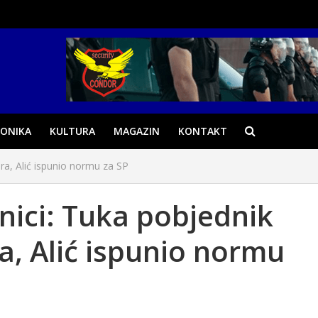
ONIKA
KULTURA
MAGAZIN
KONTAKT
ara, Alić ispunio normu za SP
enici: Tuka pobjednik
a, Alić ispunio normu