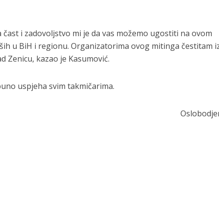
ika čast i zadovoljstvo mi je da vas možemo ugostiti na ovom
ših u BiH i regionu. Organizatorima ovog mitinga čestitam i
rad Zenicu, kazao je Kasumović.
u puno uspjeha svim takmičarima.
Oslobodje