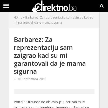
Home
»
Barbarez: Za reprezentaciju sam zaigrao kad su
mi garantovali da je mama sigurna
Barbarez: Za
reprezentaciju sam
zaigrao kad su mi
garantovali da je mama
sigurna
18 Septembra, 2018
Portal 11freunde.de objavio je jučer zanimljiv
razgovor sa nogometnom legendom Sergejom