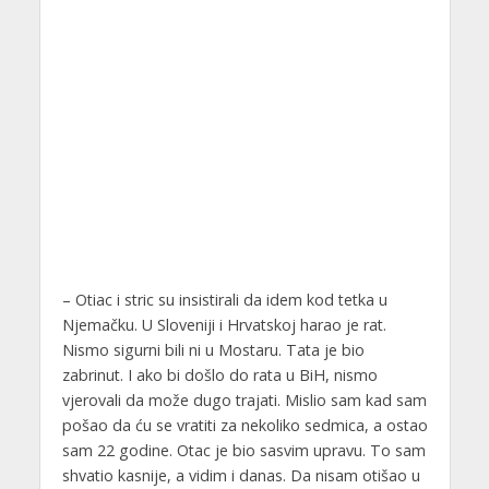
– Otiac i stric su insistirali da idem kod tetka u
Njemačku. U Sloveniji i Hrvatskoj harao je rat.
Nismo sigurni bili ni u Mostaru. Tata je bio
zabrinut. I ako bi došlo do rata u BiH, nismo
vjerovali da može dugo trajati. Mislio sam kad sam
pošao da ću se vratiti za nekoliko sedmica, a ostao
sam 22 godine. Otac je bio sasvim upravu. To sam
shvatio kasnije, a vidim i danas. Da nisam otišao u