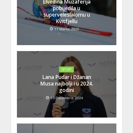
Elvedina Muzaferija
pobijedila u
superveleslalomu u
Kvitfjellu
17 Marta, 2025
SPORT
Lana Pudar i Džanan
Musa najbolji i u 2024.
godini
10 Decembra, 2024