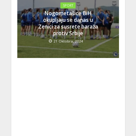
SPORT
Nogometašice BiH
okupljaju se danas u
Zenici za susrete baraža
protiv Srbije
21 Oktobra, 2024