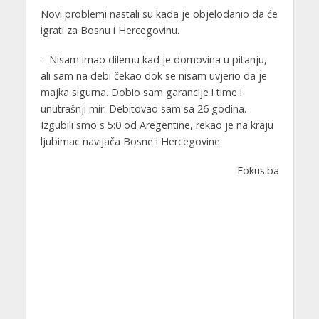
Novi problemi nastali su kada je objelodanio da će
igrati za Bosnu i Hercegovinu.
– Nisam imao dilemu kad je domovina u pitanju,
ali sam na debi čekao dok se nisam uvjerio da je
majka sigurna. Dobio sam garancije i time i
unutrašnji mir. Debitovao sam sa 26 godina.
Izgubili smo s 5:0 od Aregentine, rekao je na kraju
ljubimac navijača Bosne i Hercegovine.
Fokus.ba