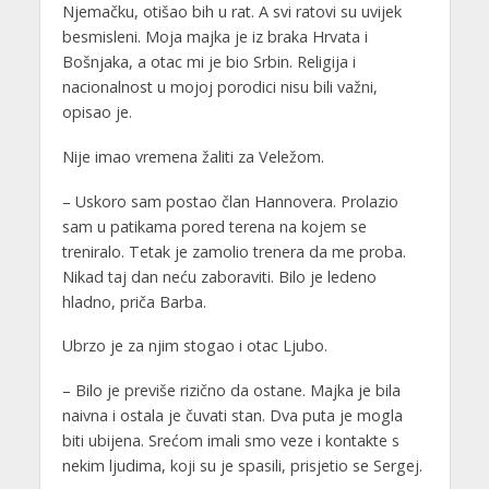
Njemačku, otišao bih u rat. A svi ratovi su uvijek
besmisleni. Moja majka je iz braka Hrvata i
Bošnjaka, a otac mi je bio Srbin. Religija i
nacionalnost u mojoj porodici nisu bili važni,
opisao je.
Nije imao vremena žaliti za Veležom.
– Uskoro sam postao član Hannovera. Prolazio
sam u patikama pored terena na kojem se
treniralo. Tetak je zamolio trenera da me proba.
Nikad taj dan neću zaboraviti. Bilo je ledeno
hladno, priča Barba.
Ubrzo je za njim stogao i otac Ljubo.
– Bilo je previše rizično da ostane. Majka je bila
naivna i ostala je čuvati stan. Dva puta je mogla
biti ubijena. Srećom imali smo veze i kontakte s
nekim ljudima, koji su je spasili, prisjetio se Sergej.