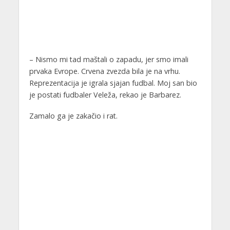
– Nismo mi tad maštali o zapadu, jer smo imali
prvaka Evrope. Crvena zvezda bila je na vrhu.
Reprezentacija je igrala sjajan fudbal. Moj san bio
je postati fudbaler Veleža, rekao je Barbarez.
Zamalo ga je zakačio i rat.