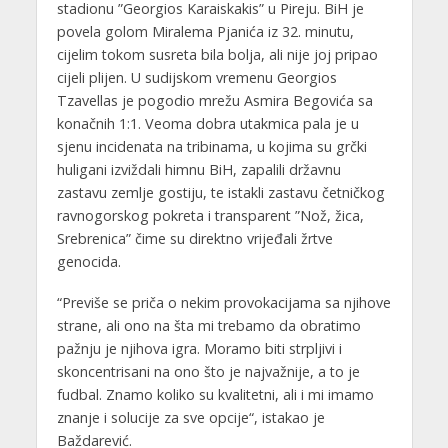
stadionu ”Georgios Karaiskakis” u Pireju. BiH je
povela golom Miralema Pjanića iz 32. minutu,
cijelim tokom susreta bila bolja, ali nije joj pripao
cijeli plijen. U sudijskom vremenu Georgios
Tzavellas je pogodio mrežu Asmira Begovića sa
konačnih 1:1. Veoma dobra utakmica pala je u
sjenu incidenata na tribinama, u kojima su grčki
huligani izviždali himnu BiH, zapalili državnu
zastavu zemlje gostiju, te istakli zastavu četničkog
ravnogorskog pokreta i transparent ”Nož, žica,
Srebrenica” čime su direktno vrijeđali žrtve
genocida.
“Previše se priča o nekim provokacijama sa njihove
strane, ali ono na šta mi trebamo da obratimo
pažnju je njihova igra. Moramo biti strpljivi i
skoncentrisani na ono što je najvažnije, a to je
fudbal. Znamo koliko su kvalitetni, ali i mi imamo
znanje i solucije za sve opcije“, istakao je
Baždarević.