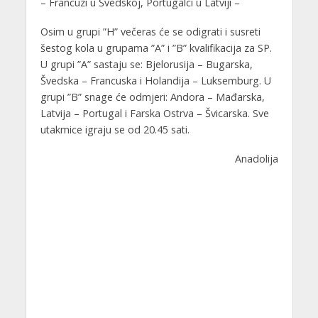
– Francuzi u Švedskoj, Portugalci u Latviji –
Osim u grupi ”H” večeras će se odigrati i susreti
šestog kola u grupama ”A” i ”B” kvalifikacija za SP.
U grupi ”A” sastaju se: Bjelorusija – Bugarska,
Švedska – Francuska i Holandija – Luksemburg. U
grupi ”B” snage će odmjeri: Andora – Mađarska,
Latvija – Portugal i Farska Ostrva – Švicarska. Sve
utakmice igraju se od 20.45 sati.
Anadolija