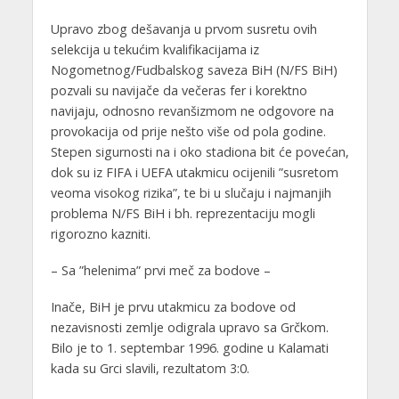
Upravo zbog dešavanja u prvom susretu ovih
selekcija u tekućim kvalifikacijama iz
Nogometnog/Fudbalskog saveza BiH (N/FS BiH)
pozvali su navijače da večeras fer i korektno
navijaju, odnosno revanšizmom ne odgovore na
provokacija od prije nešto više od pola godine.
Stepen sigurnosti na i oko stadiona bit će povećan,
dok su iz FIFA i UEFA utakmicu ocijenili ”susretom
veoma visokog rizika”, te bi u slučaju i najmanjih
problema N/FS BiH i bh. reprezentaciju mogli
rigorozno kazniti.
– Sa ”helenima” prvi meč za bodove –
Inače, BiH je prvu utakmicu za bodove od
nezavisnosti zemlje odigrala upravo sa Grčkom.
Bilo je to 1. septembar 1996. godine u Kalamati
kada su Grci slavili, rezultatom 3:0.