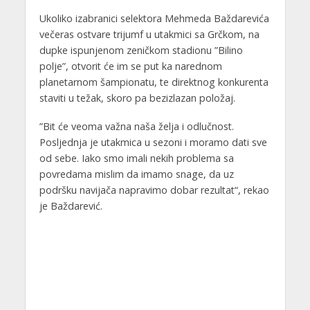
Ukoliko izabranici selektora Mehmeda Baždarevića
večeras ostvare trijumf u utakmici sa Grčkom, na
dupke ispunjenom zeničkom stadionu ”Bilino
polje”, otvorit će im se put ka narednom
planetarnom šampionatu, te direktnog konkurenta
staviti u težak, skoro pa bezizlazan položaj.
”Bit će veoma važna naša želja i odlučnost.
Posljednja je utakmica u sezoni i moramo dati sve
od sebe. Iako smo imali nekih problema sa
povredama mislim da imamo snage, da uz
podršku navijača napravimo dobar rezultat“, rekao
je Baždarević.