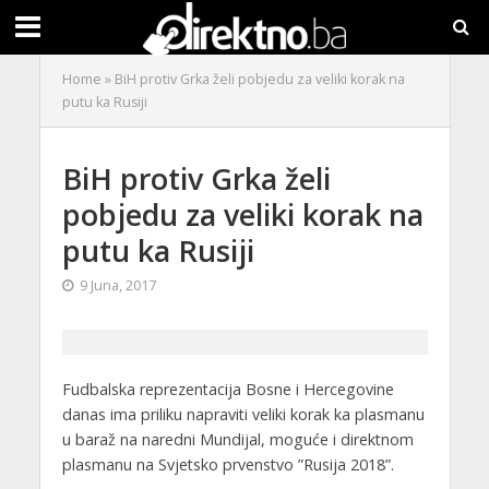
Home
»
BiH protiv Grka želi pobjedu za veliki korak na
putu ka Rusiji
BiH protiv Grka želi
pobjedu za veliki korak na
putu ka Rusiji
9 Juna, 2017
Fudbalska reprezentacija Bosne i Hercegovine
danas ima priliku napraviti veliki korak ka plasmanu
u baraž na naredni Mundijal, moguće i direktnom
plasmanu na Svjetsko prvenstvo ”Rusija 2018”.