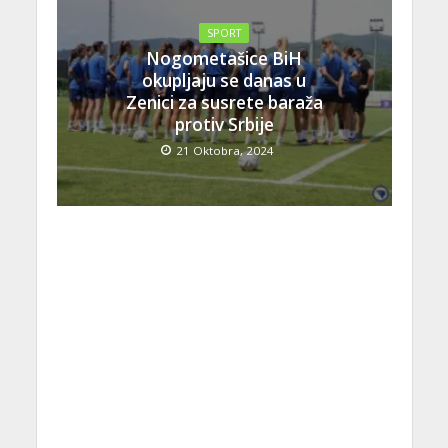
SPORT
Nogometašice BiH
okupljaju se danas u
Zenici za susrete baraža
protiv Srbije
21 Oktobra, 2024