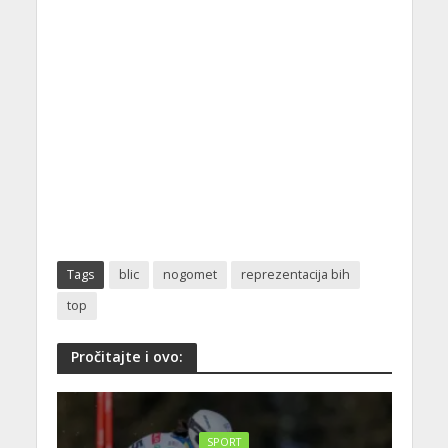
Tags
blic
nogomet
reprezentacija bih
top
Pročitajte i ovo:
SPORT