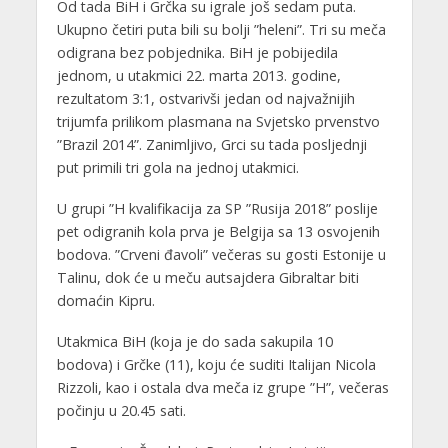
Od tada BiH i Grčka su igrale još sedam puta.
Ukupno četiri puta bili su bolji ”heleni”. Tri su meča
odigrana bez pobjednika. BiH je pobijedila
jednom, u utakmici 22. marta 2013. godine,
rezultatom 3:1, ostvarivši jedan od najvažnijih
trijumfa prilikom plasmana na Svjetsko prvenstvo
”Brazil 2014”. Zanimljivo, Grci su tada posljednji
put primili tri gola na jednoj utakmici.
U grupi ”H kvalifikacija za SP ”Rusija 2018” poslije
pet odigranih kola prva je Belgija sa 13 osvojenih
bodova. ”Crveni đavoli” večeras su gosti Estonije u
Talinu, dok će u meču autsajdera Gibraltar biti
domaćin Kipru.
Utakmica BiH (koja je do sada sakupila 10
bodova) i Grčke (11), koju će suditi Italijan Nicola
Rizzoli, kao i ostala dva meča iz grupe ”H”, večeras
počinju u 20.45 sati.