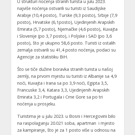
U strukturi noćenja stranih turista u julu 2023.
najviše noćenja ostvarili su turisti iz Saudijske
Arabije (10,4 posto), Turske (9,3 posto), Srbije (7,9
posto), Hrvatske (6,1posto), Ujedinjenih Arapskih
Emirata (5,7 posto), Njemačke (4,6 posto), Kuvajta
i Slovenije (po 3,7 posto), i Poljske i SAD (po 3,6
posto), što je ukupno 58,6 posto. Turisti iz ostalih
zemalja ostvarili su 41,4 posto noćenja, podaci su
Agencije za statistiku BiH.
Što se tiče dužine boravka stranih turista u našoj
zemlji, na prvom mjestu su turisti iz Albanije sa 4,9
noći, Kuvajta i Irana sa po 3,9 noći, Egipta 3,5,
Francuske 3,4, Katara 3,3, Ujedinjenih Arapskih
Emirata 3,2 i Portugala i Crne Gore sa po tri
noćenja u prosjeku.
Turistima je u julu 2023. u Bosni i Hercegovini bilo
na raspolaganju 20.021 soba, apartman i mjesto
za kampiranje, što je za 1 posto više u odnosu na