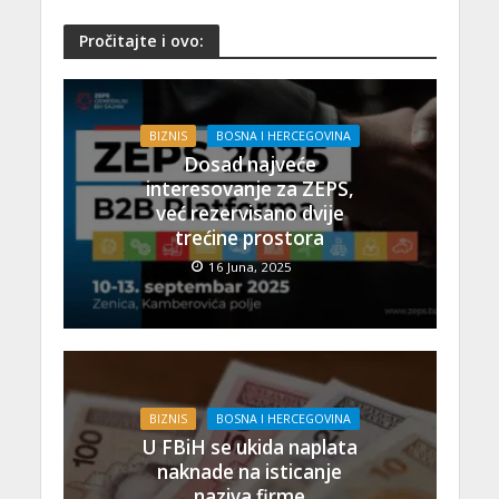
Pročitajte i ovo:
BIZNIS
BOSNA I HERCEGOVINA
Dosad najveće
interesovanje za ZEPS,
već rezervisano dvije
trećine prostora
16 Juna, 2025
BIZNIS
BOSNA I HERCEGOVINA
U FBiH se ukida naplata
naknade na isticanje
naziva firme