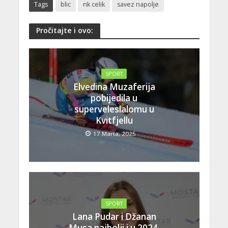
Tags
blic
nk celik
savez napolje
Pročitajte i ovo:
SPORT
Elvedina Muzaferija
pobijedila u
superveleslalomu u
Kvitfjellu
17 Marta, 2025
SPORT
Lana Pudar i Džanan
Musa najbolji i u 2024.