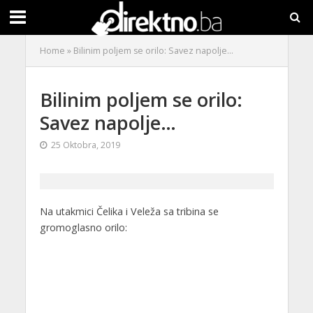
Home
»
Bilinim poljem se orilo: Savez napolje…
Bilinim poljem se orilo:
Savez napolje…
25 Oktobra, 2019
Na utakmici Čelika i Veleža sa tribina se
gromoglasno orilo: