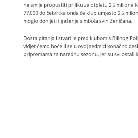
ne smije propustiti priliku za otplatu 2.5 miliona
77.000 do četvrtka onda će klub umjesto 2.5 milo
moglo donijeti i gašenje simbola svih Zeničana.
Dosta pitanja i stvari je pred klubom s Bilinog Po
vidjet ćemo hoće li se u ovoj sedmici konačno desi
pripremama za narednu sezonu, jer su svi ostali klu