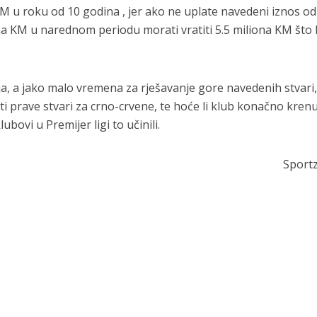
 KM u roku od 10 godina , jer ako ne uplate navedeni iznos od
na KM u narednom periodu morati vratiti 5.5 miliona KM što 
lja, a jako malo vremena za rješavanje gore navedenih stvari,
ti prave stvari za crno-crvene, te hoće li klub konačno krenu
bovi u Premijer ligi to učinili.
Sport