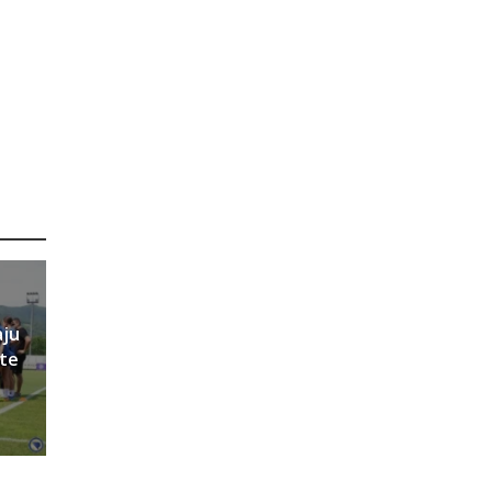
aju
ete