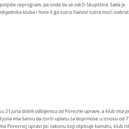
o potpiše reprogram, pa onda da se održi Skupština. Sada je
jednika kluba i hoće li ga sutra članovi sutra moći izabrati
u 21.juna dobili odbijenicu od Porezne uprave, a klub ima p
.juna ima šansu da izvrši uplatu za doprinose u iznosu od 7
ma Poreznoj upravi po zakonu koji otpisuje kamatu, klub n