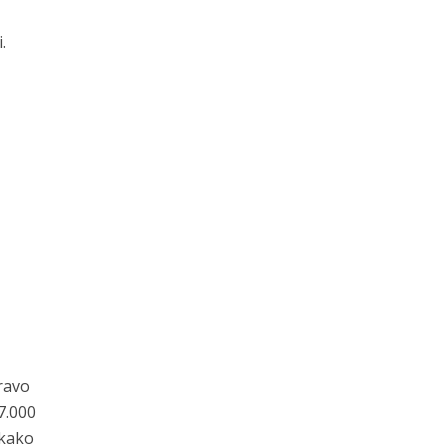
.
ravo
7.000
ikako