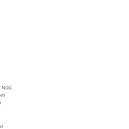
iz NGG
nom
i
vi