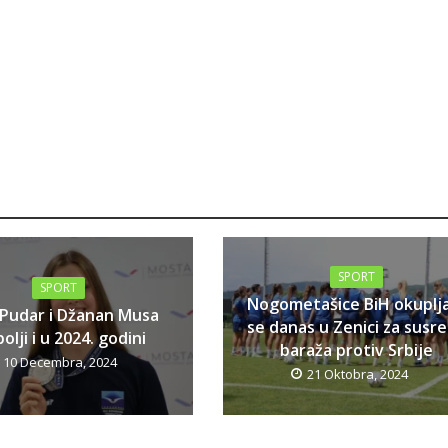
SPORT
SPORT
Nogometašice BiH okuplj
 Pudar i Džanan Musa
se danas u Zenici za susr
olji i u 2024. godini
baraža protiv Srbije
10 Decembra, 2024
21 Oktobra, 2024