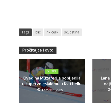
Tags
blic
nk celik
skupština
Pročitajte i ovo:
SPORT
Elvedina Muzaferija pobijedila
Lana
u superveleslalomu u Kvitfjellu
najb
17 Marta, 2025