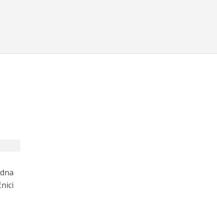
edna
nici