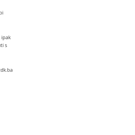
bi
 ipak
ti s
zdk.ba