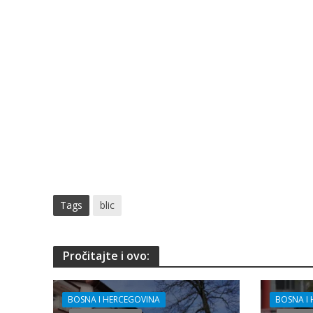
Tags
blic
Pročitajte i ovo:
BOSNA I HERCEGOVINA
BOSNA I