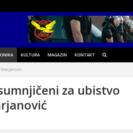
ONIKA
KULTURA
MAGAZIN
KONTAKT
 Marjanović
umnjičeni za ubistvo
arjanović