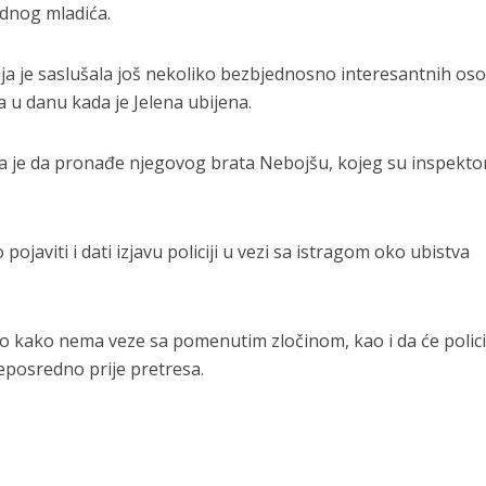
ednog mladića.
cija je saslušala još nekoliko bezbjednosno interesantnih oso
a u danu kada je Jelena ubijena.
la je da pronađe njegovog brata Nebojšu, kojeg su inspektor
ojaviti i dati izjavu policiji u vezi sa istragom oko ubistva
kao kako nema veze sa pomenutim zločinom, kao i da će polici
eposredno prije pretresa.