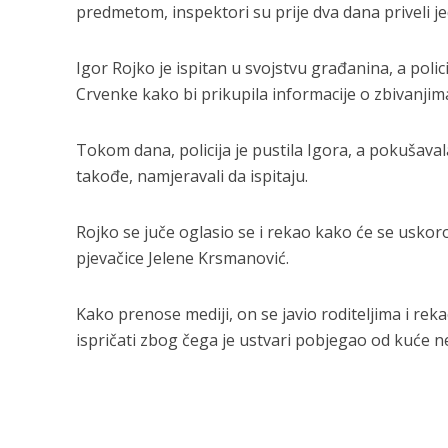
predmetom, inspektori su prije dva dana priveli j
Igor Rojko je ispitan u svojstvu građanina, a poli
Crvenke kako bi prikupila informacije o zbivanjim
Tokom dana, policija je pustila Igora, a pokušava
takođe, namjeravali da ispitaju.
Rojko se juče oglasio se i rekao kako će se uskoro p
pjevačice Jelene Krsmanović.
Kako prenose mediji, on se javio roditeljima i re
ispričati zbog čega je ustvari pobjegao od
kuće n