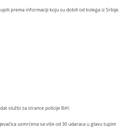
pili prema informaciji koju su dobili od kolega iz Srbije.
at službi za strance policije BiH.
pjevačica usmrćena sa više od 30 udaraca u glavu tupim