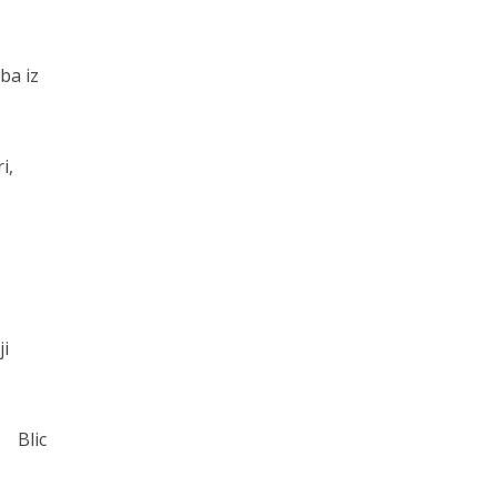
ba iz
i,
ji
Blic