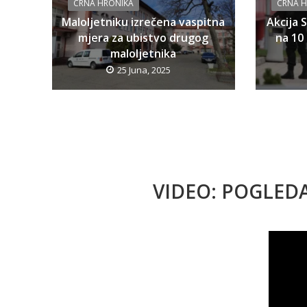
CRNA HRONIKA
CRNA 
Maloljetniku izrečena vaspitna
Akcija 
mjera za ubistvo drugog
na 10 
maloljetnika
25 Juna, 2025
VIDEO: POGLED