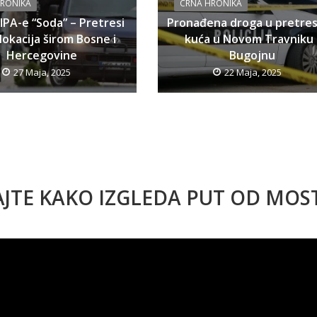
HRONIKA
CRNA HRONIKA
SIPA-e “Soda” – Pretresi
Pronađena droga u pretre
lokacija širom Bosne i
kuća u Novom Travniku 
Hercegovine
Bugojnu
27 Maja, 2025
22 Maja, 2025
AJTE KAKO IZGLEDA PUT OD MO