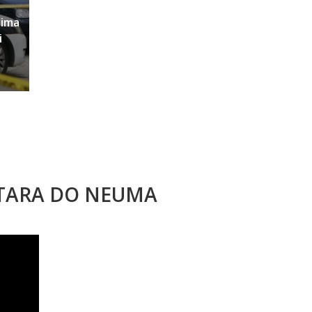
sima
i
STARA DO NEUMA