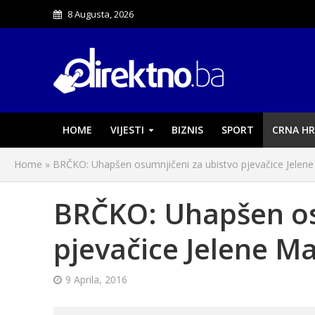
8 Augusta, 2026
HOME
VIJESTI
BIZNIS
SPORT
CRNA HR
Home
»
BRČKO: Uhapšen osumnjičeni za ubistvo pjevačice Jelene
BRČKO: Uhapšen os
pjevačice Jelene M
9 Aprila, 2016