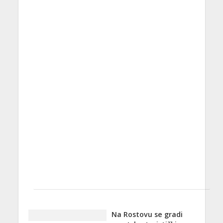
Na Rostovu se gradi