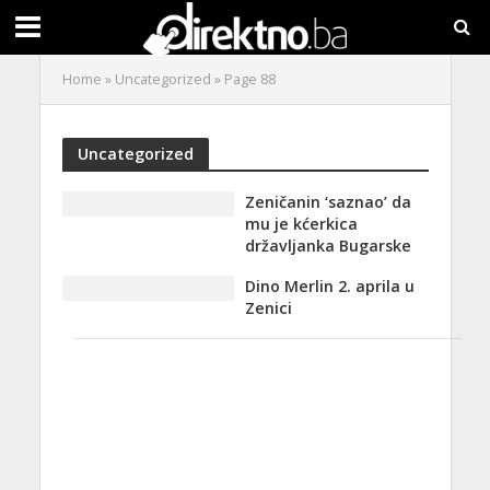
Home
»
Uncategorized
»
Page 88
Uncategorized
Zeničanin ‘saznao’ da
mu je kćerkica
državljanka Bugarske
Dino Merlin 2. aprila u
Zenici