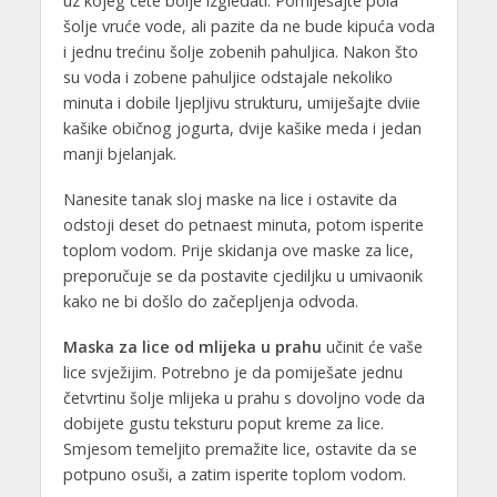
uz kojeg ćete bolje izgledati. Pomiješajte pola
šolje vruće vode, ali pazite da ne bude kipuća voda
i jednu trećinu šolje zobenih pahuljica. Nakon što
su voda i zobene pahuljice odstajale nekoliko
minuta i dobile ljepljivu strukturu, umiješajte dviie
kašike običnog jogurta, dvije kašike meda i jedan
manji bjelanjak.
Nanesite tanak sloj maske na lice i ostavite da
odstoji deset do petnaest minuta, potom isperite
toplom vodom. Prije skidanja ove maske za lice,
preporučuje se da postavite cjediljku u umivaonik
kako ne bi došlo do začepljenja odvoda.
Maska za lice od mlijeka u prahu
učinit će vaše
lice svježijim. Potrebno je da pomiješate jednu
četvrtinu šolje mlijeka u prahu s dovoljno vode da
dobijete gustu teksturu poput kreme za lice.
Smjesom temeljito premažite lice, ostavite da se
potpuno osuši, a zatim isperite toplom vodom.