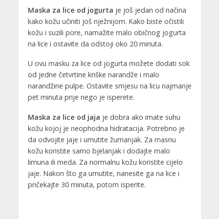
Maska za lice od jogurta
je još jedan od načina
kako kožu učiniti još nježnijom. Kako biste očistili
kožu i suzili pore, namažite malo običnog jogurta
na lice i ostavite da odstoji oko 20 minuta.
U ovu masku za lice od jogurta možete dodati sok
od jedne četvrtine kriške narandže i malo
narandžine pulpe. Ostavite smjesu na licu najmanje
pet minuta prije nego je isperete.
Maska za lice od jaja
je dobra ako imate suhu
kožu kojoj je neophodna hidratacija. Potrebno je
da odvojite jaje i umutite žumanjak. Za masnu
kožu koristite samo bjelanjak i dodajte malo
limuna ili meda. Za normalnu kožu koristite cijelo
jaje. Nakon što ga umutite, nanesite ga na lice i
pričekajte 30 minuta, potom isperite.