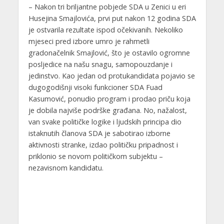
– Nakon tri briljantne pobjede SDA u Zenici u eri
Husejina Smajlovića, prvi put nakon 12 godina SDA
je ostvarila rezultate ispod očekivanih. Nekoliko
mjeseci pred izbore umro je rahmetli
gradonačelnik Smajlović, što je ostavilo ogromne
posljedice na našu snagu, samopouzdanje i
jedinstvo. Kao jedan od protukandidata pojavio se
dugogodišnji visoki funkcioner SDA Fuad
Kasumović, ponudio program i prodao priču koja
je dobila najviše podrške građana. No, nažalost,
van svake političke logike i ljudskih principa dio
istaknutih članova SDA je sabotirao izborne
aktivnosti stranke, izdao političku pripadnost i
priklonio se novom političkom subjektu –
nezavisnom kandidatu.