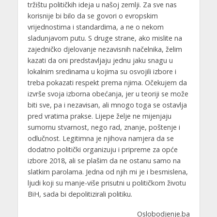
tržištu političkih ideja u našoj zemlji. Za sve nas
korisnije bi bilo da se govori o evropskim
vrijednostima i standardima, a ne o nekom
sladunjavom putu. S druge strane, ako mislite na
zajedničko djelovanje nezavisnih načelnika, želim
kazati da oni predstavljaju jednu jaku snagu u
lokalnim sredinama u kojima su osvojili izbore i
treba pokazati respekt prema njima. Očekujem da
izvrše svoja izborna obećanja, jer u teoriji se može
biti sve, pa i nezavisan, ali mnogo toga se ostavlja
pred vratima prakse. Lijepe želje ne mijenjaju
sumornu stvarnost, nego rad, znanje, poštenje i
odlučnost. Legitimna je njihova namjera da se
dodatno politički organizuju i pripreme za opće
izbore 2018, ali se plašim da ne ostanu samo na
slatkim parolama. Jedna od njih mi je i besmislena,
ljudi koji su manje-više prisutni u političkom životu
BiH, sada bi depolitizirali politiku.
Oslobodjenje.ba