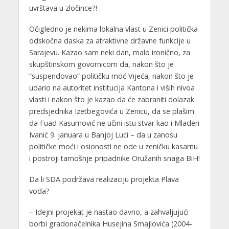
uvrštava u zločince?!
Očigledno je nekima lokalna vlast u Zenici politička
odskočna daska za atraktivne državne funkcije u
Sarajevu. Kazao sam neki dan, malo ironično, za
skupštinskom govornicom da, nakon što je
“suspendovao” političku moć Vijeća, nakon što je
udario na autoritet institucija Kantona i viših nivoa
vlasti i nakon što je kazao da će zabraniti dolazak
predsjednika Izetbegovića u Zenicu, da se plašim
da Fuad Kasumović ne učini istu stvar kao i Mladen
Ivanić 9. januara u Banjoj Luci – da u zanosu
političke moći i osionosti ne ode u zeničku kasarnu
i postroji tamošnje pripadnike Oružanih snaga BiH!
Da li SDA podržava realizaciju projekta Plava
voda?
– Idejni projekat je nastao davno, a zahvaljujući
borbi gradonačelnika Husejina Smajlovića (2004-