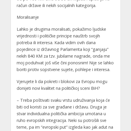
račun države ili nekih socijalnih kategorija.
Moralisanje
Lahko je drugima moralisati, pokažimo ljudske
vrijednosti i političke principe nauštrb svojih
potreba ili interesa. Kada vidim ovih dana
pojedince iz državnog Parlamenta koji “ganjaju”
nekih 840 KM za tzv. jubilarne nagrade, onda me
moj poduhvat još više čini ponosnim! Nije se lahko
boriti protiv sopstvene sujete, pohlepe i interesa.
Vjerujete li da pokreti i blokovi za Evropu mogu
donijeti novi kvalitet na političkoj sceni BiH?
– Treba poštivati svaku vrstu udruživanja koja će
biti od koristi za sve građane i državu. Druga je
stvar individualna politička ambicija umotana u
ruho evropskih integracija. Neki su potrošili sve
teme, pa im “evropski put” izgleda kao jak adut na