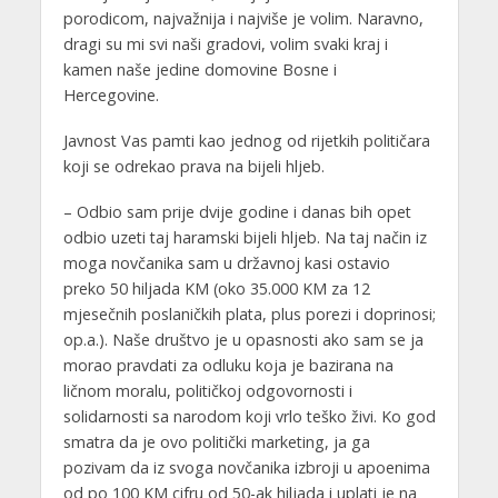
porodicom, najvažnija i najviše je volim. Naravno,
dragi su mi svi naši gradovi, volim svaki kraj i
kamen naše jedine domovine Bosne i
Hercegovine.
Javnost Vas pamti kao jednog od rijetkih političara
koji se odrekao prava na bijeli hljeb.
– Odbio sam prije dvije godine i danas bih opet
odbio uzeti taj haramski bijeli hljeb. Na taj način iz
moga novčanika sam u državnoj kasi ostavio
preko 50 hiljada KM (oko 35.000 KM za 12
mjesečnih poslaničkih plata, plus porezi i doprinosi;
op.a.). Naše društvo je u opasnosti ako sam se ja
morao pravdati za odluku koja je bazirana na
ličnom moralu, političkoj odgovornosti i
solidarnosti sa narodom koji vrlo teško živi. Ko god
smatra da je ovo politički marketing, ja ga
pozivam da iz svoga novčanika izbroji u apoenima
od po 100 KM cifru od 50-ak hiljada i uplati je na