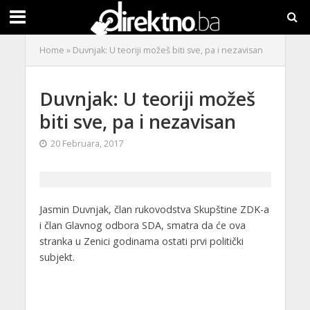
Home
»
Duvnjak: U teoriji možeš biti sve, pa i nezavisan
Duvnjak: U teoriji možeš
biti sve, pa i nezavisan
20 Februara, 2017
Jasmin Duvnjak, član rukovodstva Skupštine ZDK-a
i član Glavnog odbora SDA, smatra da će ova
stranka u Zenici godinama ostati prvi politički
subjekt.