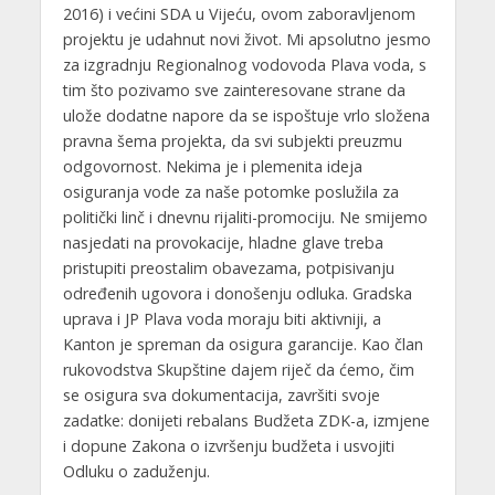
2016) i većini SDA u Vijeću, ovom zaboravljenom
projektu je udahnut novi život. Mi apsolutno jesmo
za izgradnju Regionalnog vodovoda Plava voda, s
tim što pozivamo sve zainteresovane strane da
ulože dodatne napore da se ispoštuje vrlo složena
pravna šema projekta, da svi subjekti preuzmu
odgovornost. Nekima je i plemenita ideja
osiguranja vode za naše potomke poslužila za
politički linč i dnevnu rijaliti-promociju. Ne smijemo
nasjedati na provokacije, hladne glave treba
pristupiti preostalim obavezama, potpisivanju
određenih ugovora i donošenju odluka. Gradska
uprava i JP Plava voda moraju biti aktivniji, a
Kanton je spreman da osigura garancije. Kao član
rukovodstva Skupštine dajem riječ da ćemo, čim
se osigura sva dokumentacija, završiti svoje
zadatke: donijeti rebalans Budžeta ZDK-a, izmjene
i dopune Zakona o izvršenju budžeta i usvojiti
Odluku o zaduženju.