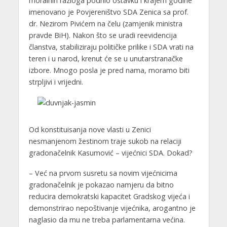
moralnih razloga podnio ostavku i krajem godine
imenovano je Povjereništvo SDA Zenica sa prof.
dr. Nezirom Pivićem na čelu (zamjenik ministra
pravde BiH). Nakon što se uradi reevidencija
članstva, stabiliziraju političke prilike i SDA vrati na
teren i u narod, krenut će se u unutarstranačke
izbore. Mnogo posla je pred nama, moramo biti
strpljivi i vrijedni.
Od konstituisanja nove vlasti u Zenici
nesmanjenom žestinom traje sukob na relaciji
gradonačelnik Kasumović – vijećnici SDA. Dokad?
– Već na prvom susretu sa novim vijećnicima
gradonačelnik je pokazao namjeru da bitno
reducira demokratski kapacitet Gradskog vijeća i
demonstrirao nepoštivanje vijećnika, arogantno je
naglasio da mu ne treba parlamentarna većina.