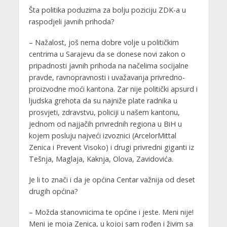
Šta politika poduzima za bolju poziciju ZDK-a u
raspodjeli javnih prihoda?
– Nažalost, još nema dobre volje u političkim
centrima u Sarajevu da se donese novi zakon o
pripadnosti javnih prihoda na načelima socijalne
pravde, ravnopravnosti i uvažavanja privredno-
proizvodne moći kantona. Zar nije politički apsurd i
ljudska grehota da su najniže plate radnika u
prosvjeti, zdravstvu, policiji u našem kantonu,
jednom od najjačih privrednih regiona u BiH u
kojem posluju najveći izvoznici (ArcelorMittal
Zenica i Prevent Visoko) i drugi privredni giganti iz
Tešnja, Maglaja, Kaknja, Olova, Zavidovića.
Je li to znači i da je općina Centar važnija od deset
drugih općina?
– Možda stanovnicima te općine i jeste. Meni nije!
Meni je moja Zenica, u kojoj sam rođen i živim sa