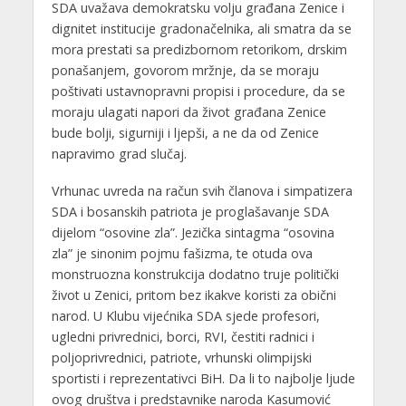
SDA uvažava demokratsku volju građana Zenice i
dignitet institucije gradonačelnika, ali smatra da se
mora prestati sa predizbornom retorikom, drskim
ponašanjem, govorom mržnje, da se moraju
poštivati ustavnopravni propisi i procedure, da se
moraju ulagati napori da život građana Zenice
bude bolji, sigurniji i ljepši, a ne da od Zenice
napravimo grad slučaj.
Vrhunac uvreda na račun svih članova i simpatizera
SDA i bosanskih patriota je proglašavanje SDA
dijelom “osovine zla”. Jezička sintagma “osovina
zla” je sinonim pojmu fašizma, te otuda ova
monstruozna konstrukcija dodatno truje politički
život u Zenici, pritom bez ikakve koristi za obični
narod. U Klubu vijećnika SDA sjede profesori,
ugledni privrednici, borci, RVI, čestiti radnici i
poljoprivrednici, patriote, vrhunski olimpijski
sportisti i reprezentativci BiH. Da li to najbolje ljude
ovog društva i predstavnike naroda Kasumović