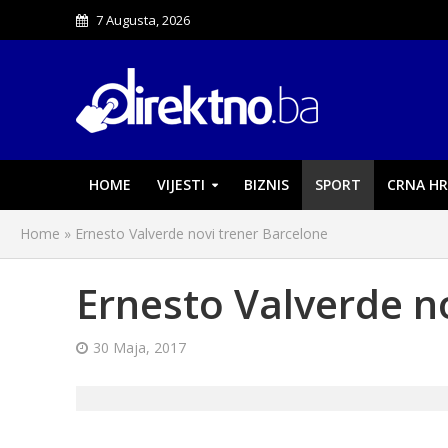
7 Augusta, 2026
HOME
VIJESTI
BIZNIS
SPORT
CRNA HR
Home
»
Ernesto Valverde novi trener Barcelone
Ernesto Valverde n
30 Maja, 2017