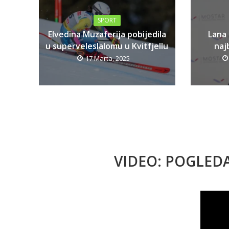
SPORT
Elvedina Muzaferija pobijedila
Lana
u superveleslalomu u Kvitfjellu
najb
17 Marta, 2025
VIDEO: POGLED