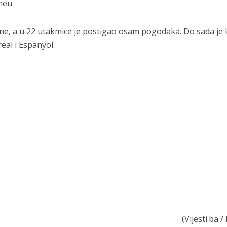
meu.
elone, a u 22 utakmice je postigao osam pogodaka. Do sada je
real i Espanyol.
(Vijesti.ba 