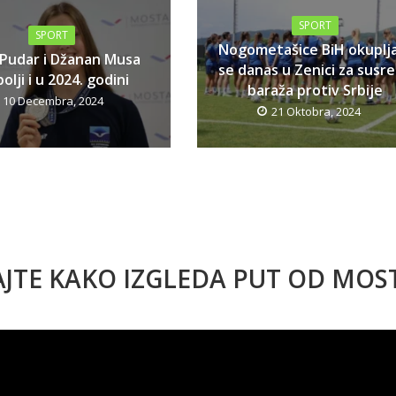
SPORT
SPORT
Nogometašice BiH okuplj
 Pudar i Džanan Musa
se danas u Zenici za susr
olji i u 2024. godini
baraža protiv Srbije
10 Decembra, 2024
21 Oktobra, 2024
AJTE KAKO IZGLEDA PUT OD MO