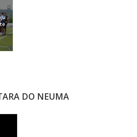
aju
ete
STARA DO NEUMA