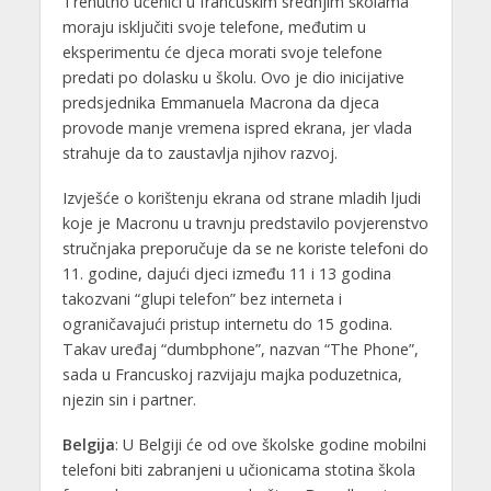
Trenutno učenici u francuskim srednjim školama
moraju isključiti svoje telefone, međutim u
eksperimentu će djeca morati svoje telefone
predati po dolasku u školu. Ovo je dio inicijative
predsjednika Emmanuela Macrona da djeca
provode manje vremena ispred ekrana, jer vlada
strahuje da to zaustavlja njihov razvoj.
Izvješće o korištenju ekrana od strane mladih ljudi
koje je Macronu u travnju predstavilo povjerenstvo
stručnjaka preporučuje da se ne koriste telefoni do
11. godine, dajući djeci između 11 i 13 godina
takozvani “glupi telefon” bez interneta i
ograničavajući pristup internetu do 15 godina.
Takav uređaj “dumbphone”, nazvan “The Phone”,
sada u Francuskoj razvijaju majka poduzetnica,
njezin sin i partner.
Belgija
: U Belgiji će od ove školske godine mobilni
telefoni biti zabranjeni u učionicama stotina škola