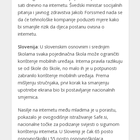
sati dnevno na internetu. Švedski ministar socijalnih
pitanja i javnog zdravstva Jakob Forssmed nada se
da će tehnološke kompanije poduzeti mjere kako
bi smanjile rizik da djeca postanu ovisna o
internetu.
Slovenija
: U slovenskim osnovnim i srednjim
školama svaka pojedinačna škola može ograničiti
korištenje mobilnih uređaja. Interna pravila razlikuju
se od škole do škole, no malo ih je u potpunosti
zabranilo korištenje mobilnih uređaja. Prema
mišljenju stručnjaka, prvi korak ka smanjenju
upotrebe ekrana bio bi postavljanje nacionalnih
smjernica.
Nasilje na internetu među mladima je u porastu,
pokazalo je ovogodišnje istraživanje Safe.si,
nacionalne točke za podizanje svijesti o sigurnom
korištenju interneta. U Sloveniji je čak 65 posto
osnovnoškolki i 55 posto osnovnoškolaca