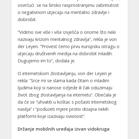
osvrćući se na široko rasprostranjenu zabrinutost
o negativnom utjecaju na mentalno zdravlje i
dobrobit.
”Vidimo sve više i više izvješća o onome što neki
nazivaju krizom mentalnog zdravlja”, rekla je von
der Leyen. ”Provest ćemo prvu europsku istragu o
utjecaju društvenih medija na dobrobit mladih.
Dugujemo im to”, dodala je.
O internetskom zlostavljanju, von der Leyen je
rekla: ”Srce mi se slama kada čitam o mladim
ljudima koji si nanose ozljede ili čak oduzimaju
život zbog zlostavljanja na internetu”. Obećala je
da će se ”uhvatiti u koštac s pošasti internetskog
nasilja” i “poduzeti mjere protiv dizajna nekih
platformi koje izazivaju ovisnost”.
Držanje mobilnih uređaja izvan vidokruga