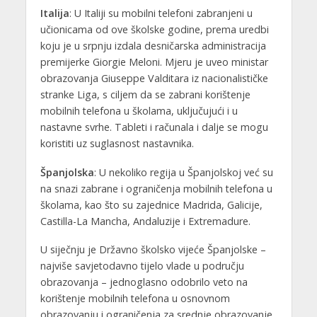
Italija
: U Italiji su mobilni telefoni zabranjeni u
učionicama od ove školske godine, prema uredbi
koju je u srpnju izdala desničarska administracija
premijerke Giorgie Meloni. Mjeru je uveo ministar
obrazovanja Giuseppe Valditara iz nacionalističke
stranke Liga, s ciljem da se zabrani korištenje
mobilnih telefona u školama, uključujući i u
nastavne svrhe. Tableti i računala i dalje se mogu
koristiti uz suglasnost nastavnika.
Španjolska
: U nekoliko regija u Španjolskoj već su
na snazi ​​zabrane i ograničenja mobilnih telefona u
školama, kao što su zajednice Madrida, Galicije,
Castilla-La Mancha, Andaluzije i Extremadure.
U siječnju je Državno školsko vijeće Španjolske –
najviše savjetodavno tijelo vlade u području
obrazovanja – jednoglasno odobrilo veto na
korištenje mobilnih telefona u osnovnom
obrazovanju i ograničenja za srednje obrazovanje.