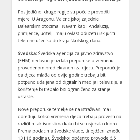
Posljedično, druge regije su počele provoditi
mjere. U Aragonu, Valencijskoj zajednici,
Balearskim otocima i Navarri kao i Andaluziji,
primjerice, učitelji imaju ovlast oduzeti i isključiti
telefone učenika do kraja školskog dana.
Švedska
: Švedska agencija za javno zdravstvo
(FHM) nedavno je izdala preporuke o vremenu
provedenom pred ekranom za djecu. Preporučuje
da djeca mlađa od dvije godine trebaju biti
potpuno udaljena od digitalnih medija i televizije, a
korištenje bi trebalo biti ograničeno za starije
uzraste.
Nove preporuke temelje se na istraživanjima i
određuju koliko vremena djeca trebaju provesti na
različitim aktivnostima kako bi se osjećala dobro.
Prema podacima švedske vlade, tinejdžeri između
13 i 16 godina u Švedskoj općenito provode 6,5