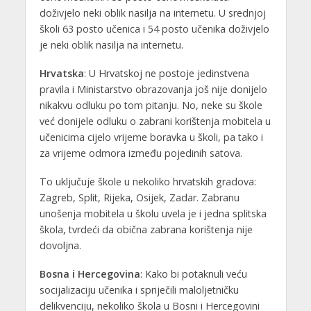
doživjelo neki oblik nasilja na internetu. U srednjoj
školi 63 posto učenica i 54 posto učenika doživjelo
je neki oblik nasilja na internetu.
Hrvatska
: U Hrvatskoj ne postoje jedinstvena
pravila i Ministarstvo obrazovanja još nije donijelo
nikakvu odluku po tom pitanju. No, neke su škole
već donijele odluku o zabrani korištenja mobitela u
učenicima cijelo vrijeme boravka u školi, pa tako i
za vrijeme odmora između pojedinih satova.
To uključuje škole u nekoliko hrvatskih gradova:
Zagreb, Split, Rijeka, Osijek, Zadar. Zabranu
unošenja mobitela u školu uvela je i jedna splitska
škola, tvrdeći da obična zabrana korištenja nije
dovoljna.
Bosna i Hercegovina
: Kako bi potaknuli veću
socijalizaciju učenika i spriječili maloljetničku
delikvenciju, nekoliko škola u Bosni i Hercegovini