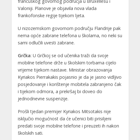
francuskog govornog područja u Bruxellesu i
Valoniji. Planove je objavila nova vlada
frankofonske regije tijekom ljeta.
U nizozemskom govornom području Flandrije pak
nema opće zabrane telefona u školama, no neki su
sami odlučili uvesti zabrane.
Grčka
: U Grčkoj se od učenika traži da svoje
mobilne telefone drže u školskim torbama cijelo
vrijeme tijekom nastave. Ministar obrazovanja
Kyriakos Pierrakakis pojasnio je da je jasno vidljivo
posjedovanje i korištenje mobitela zabranjeno čak
i tijekom odmora, a prekršaj bi doveo do
jednodnevne suspenzije.
Prošli tjedan premijer Kyriakos Mitsotakis nije
isključio mogućnost da će učenici biti prisiljeni
predati svoje mobilne telefone i preuzeti ih nakon
školskih sati.