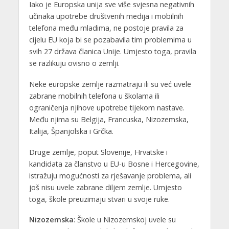
Iako je Europska unija sve više svjesna negativnih
učinaka upotrebe društvenih medija i mobilnih
telefona među mladima, ne postoje pravila za
cijelu EU koja bi se pozabavila tim problemima u
svih 27 država članica Unije. Umjesto toga, pravila
se razlikuju ovisno o zemlji.
Neke europske zemlje razmatraju ili su već uvele
zabrane mobilnih telefona u školama ili
ograničenja njihove upotrebe tijekom nastave.
Među njima su Belgija, Francuska, Nizozemska,
Italija, Španjolska i Grčka.
Druge zemlje, poput Slovenije, Hrvatske i
kandidata za članstvo u EU-u Bosne i Hercegovine,
istražuju mogućnosti za rješavanje problema, ali
još nisu uvele zabrane diljem zemlje. Umjesto
toga, škole preuzimaju stvari u svoje ruke.
Nizozemska
: Škole u Nizozemskoj uvele su