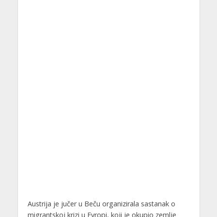
Austrija je jučer u Beču organizirala sastanak o
migrantskoj krizi u Evropi, koji je okupio zemlje