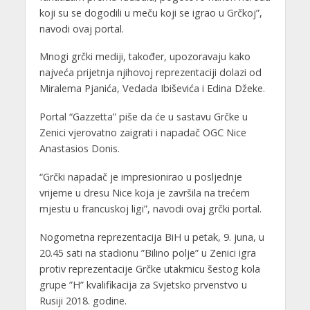
koji su se dogodili u meču koji se igrao u Grčkoj”,
navodi ovaj portal.
Mnogi grčki mediji, također, upozoravaju kako
najveća prijetnja njihovoj reprezentaciji dolazi od
Miralema Pjanića, Vedada Ibiševića i Edina Džeke.
Portal “Gazzetta” piše da će u sastavu Grčke u
Zenici vjerovatno zaigrati i napadač OGC Nice
Anastasios Donis.
“Grčki napadač je impresionirao u posljednje
vrijeme u dresu Nice koja je završila na trećem
mjestu u francuskoj ligi”, navodi ovaj grčki portal.
Nogometna reprezentacija BiH u petak, 9. juna, u
20.45 sati na stadionu ”Bilino polje” u Zenici igra
protiv reprezentacije Grčke utakmicu šestog kola
grupe ”H” kvalifikacija za Svjetsko prvenstvo u
Rusiji 2018. godine.