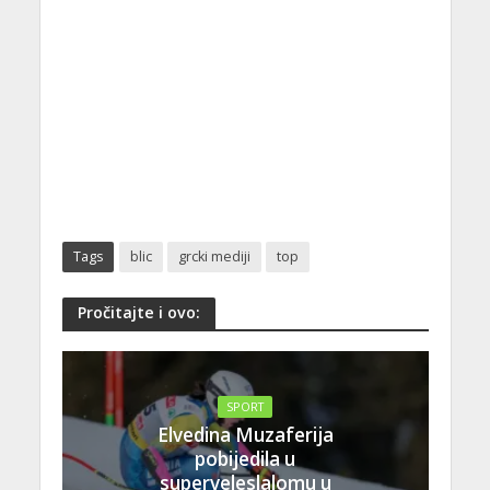
Tags
blic
grcki mediji
top
Pročitajte i ovo:
SPORT
Elvedina Muzaferija
pobijedila u
superveleslalomu u