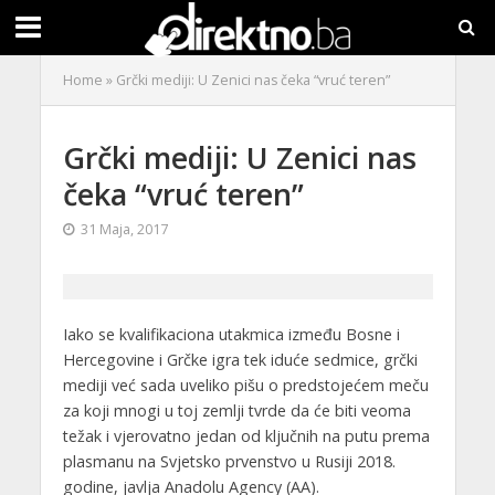
Home
»
Grčki mediji: U Zenici nas čeka “vruć teren”
Grčki mediji: U Zenici nas
čeka “vruć teren”
31 Maja, 2017
Iako se kvalifikaciona utakmica između Bosne i
Hercegovine i Grčke igra tek iduće sedmice, grčki
mediji već sada uveliko pišu o predstojećem meču
za koji mnogi u toj zemlji tvrde da će biti veoma
težak i vjerovatno jedan od ključnih na putu prema
plasmanu na Svjetsko prvenstvo u Rusiji 2018.
godine, javlja Anadolu Agency (AA).