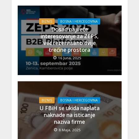
BIZNIS
BOSNA I HERCEGOVINA
Dosad najveće
interesovanje za ZEPS,
već rezervisano dvije
trećine prostora
16 Juna, 2025
BIZNIS
BOSNA I HERCEGOVINA
U FBiH se ukida naplata
naknade na isticanje
naziva firme
8 Maja, 2025