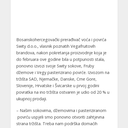
Bosanskohercegovački prerađivač voća i povrća
Swity d.o.o., vlasnik poznatih Vegafruitovih
brandova, nakon pokretanja proizvodnje koja je
do februara ove godine bila u potpunosti stala,
ponovno izvozi svoje Swity sokove, Fruby
džemove i Vegy pasterizirano povrće. Izvozom na
tržišta SAD, Njemačke, Danske, Crne Gore,
Slovenije, Hrvatske i Švicarske u prvoj godini
povratka na ino tržišta ostvaren je udio od 20 % u
ukupnoj prodaji.
– Našim sokovima, džemovima i pasteriziranom
povrću uspjeli smo ponovno otvoriti zahtjevna
strana tržišta. Treba nam podrška domaćih