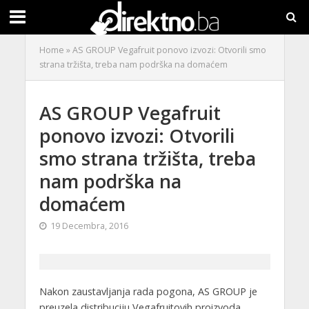
Home
»
AS GROUP Vegafruit ponovo izvozi: Otvorili smo
strana tržišta, treba nam podrška na domaćem
AS GROUP Vegafruit
ponovo izvozi: Otvorili
smo strana tržišta, treba
nam podrška na
domaćem
19 Decembra, 2016
Nakon zaustavljanja rada pogona, AS GROUP je
preuzela distribuciju Vegafruitovih proizvoda,