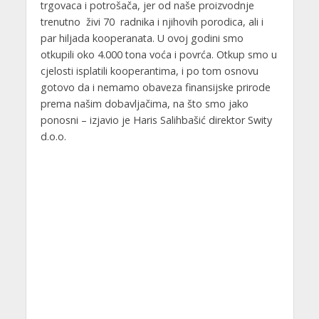
trgovaca i potrošača, jer od naše proizvodnje
trenutno živi 70 radnika i njihovih porodica, ali i
par hiljada kooperanata. U ovoj godini smo
otkupili oko 4.000 tona voća i povrća. Otkup smo u
cjelosti isplatili kooperantima, i po tom osnovu
gotovo da i nemamo obaveza finansijske prirode
prema našim dobavljačima, na što smo jako
ponosni – izjavio je Haris Salihbašić direktor Swity
d.o.o.