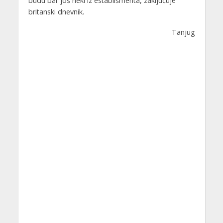
budu bar još neki iz establišmenta, zaključuje
britanski dnevnik.
Tanjug