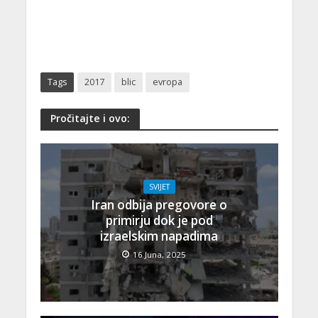
Tags
2017
blic
evropa
Pročitajte i ovo:
SVIJET
Iran odbija pregovore o
primirju dok je pod
izraelskim napadima
16 Juna, 2025