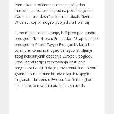
Prema katastrofičnom scenariju, još jedan
masovni, smrtonosni napad na početku godine
išao bi na ruku desničarskom kandidatu Geertu
Wildersu, koji bi mogao pobijediti u Holandiji.
Samo mjesec dana kasnije, baš pred prvu rundu
predsjedničkih izbora u Francuskoj 23. aprila, turski
predsjednik Recep Tayyip Erdogan bi, kako list
ocjenjuje, konačno mogao da izgubi strpljenje
zbog neispunjenih obećanja Evrope u pogledu
vizne liberalizacije i zamrzavanja pristupnih
pregovora i zaključi da je pravi trenutak da otvori
granice i pusti stotine hiljada očajnih izbjeglica i
migranata da krenu u Evropu, što će mnogi od
njih, naročito mladići u punoj snazi i učiniti.