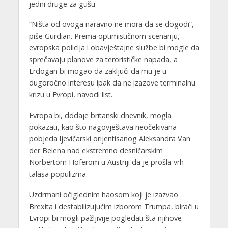
jedni druge za gušu.
“Ništa od ovoga naravno ne mora da se dogodi”,
piše Gurdian. Prema optimističnom scenariju,
evropska policija i obavještajne službe bi mogle da
sprečavaju planove za terorističke napada, a
Erdogan bi mogao da zaključi da mu je u
dugoročno interesu ipak da ne izazove terminalnu
krizu u Evropi, navodi list.
Evropa bi, dodaje britanski dnevnik, mogla
pokazati, kao što nagovještava neočekivana
pobjeda ljevičarski orijentisanog Aleksandra Van
der Belena nad ekstremno desničarskim
Norbertom Hoferom u Austriji da je prošla vrh
talasa populizma.
Uzdrmani očiglednim haosom koji je izazvao
Brexita i destabilizujućim izborom Trumpa, birači u
Evropi bi mogli pažljivije pogledati šta njihove