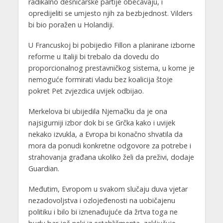
radikalno desničarske partije obećavaju, i
opredijeliti se umjesto njih za bezbjednost. Vilders
bi bio poražen u Holandiji.
U Francuskoj bi pobijedio Fillon a planirane izborne
reforme u Italiji bi trebalo da dovedu do
proporcionalnog prestavničkog sistema, u kome je
nemoguće formirati vladu bez koalicija štoje
pokret Pet zvjezdica uvijek odbijao.
Merkelova bi ubijedila Njemačku da je ona
najsigurniji izbor dok bi se Grčka kako i uvijek
nekako izvukla, a Evropa bi konačno shvatila da
mora da ponudi konkretne odgovore za potrebe i
strahovanja građana ukoliko želi da preživi, dodaje
Guardian.
Međutim, Evropom u svakom slučaju duva vjetar
nezadovoljstva i ozlojeđenosti na uobičajenu
politiku i bilo bi iznenađujuće da žrtva toga ne