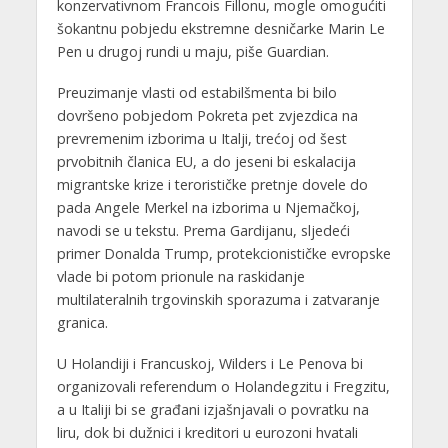
konzervativnom Francois Fillonu, mogle omogućiti
šokantnu pobjedu ekstremne desničarke Marin Le
Pen u drugoj rundi u maju, piše Guardian.
Preuzimanje vlasti od estabilšmenta bi bilo
dovršeno pobjedom Pokreta pet zvjezdica na
prevremenim izborima u Italji, trećoj od šest
prvobitnih članica EU, a do jeseni bi eskalacija
migrantske krize i terorističke pretnje dovele do
pada Angele Merkel na izborima u Njemačkoj,
navodi se u tekstu. Prema Gardijanu, sljedeći
primer Donalda Trump, protekcionističke evropske
vlade bi potom prionule na raskidanje
multilateralnih trgovinskih sporazuma i zatvaranje
granica.
U Holandiji i Francuskoj, Wilders i Le Penova bi
organizovali referendum o Holandegzitu i Fregzitu,
a u Italiji bi se građani izjašnjavali o povratku na
liru, dok bi dužnici i kreditori u eurozoni hvatali