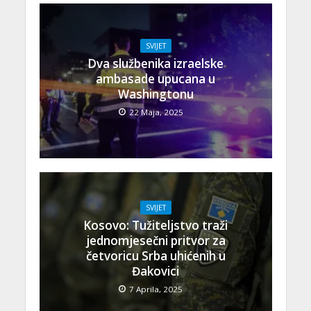
SVIJET
Dva službenika izraelske
ambasade upucana u
Washingtonu
22 Maja, 2025
SVIJET
Kosovo: Tužiteljstvo traži
jednomjesečni pritvor za
četvoricu Srba uhićenih u
Đakovici
7 Aprila, 2025