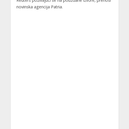
Reuters pozivajući se na pouzdane izvore, prenosi
novinska agencija Patria.