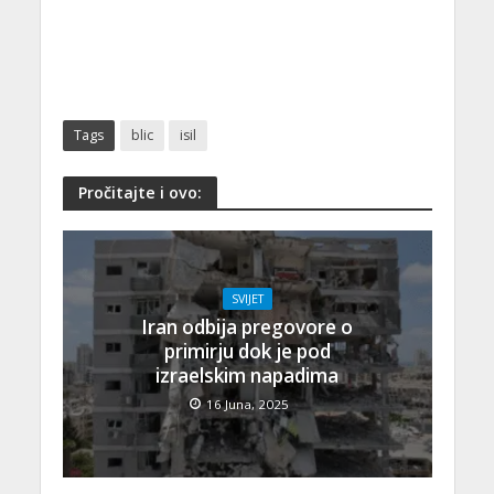
Tags
blic
isil
Pročitajte i ovo:
SVIJET
Iran odbija pregovore o
primirju dok je pod
izraelskim napadima
16 Juna, 2025