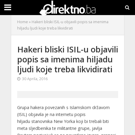
Home
»
Hakeri bliski ISIL-u objavili popis sa imenima
hiljadu ljudi koje treba likvidirati
Hakeri bliski ISIL-u objavili
popis sa imenima hiljadu
ljudi koje treba likvidirati
30 Aprila, 2016
Grupa hakera povezanih s Islamskom državom
(ISIL) objavila je na internetu popis
hiljadu stanovnika New Yorka koji bi trebali biti
meta sljedbenika te militantne grupe, javlja