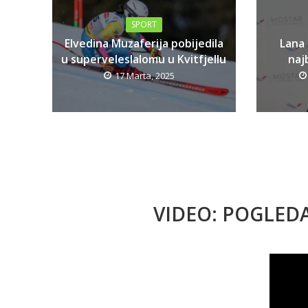
SPORT
Elvedina Muzaferija pobijedila
Lana
u superveleslalomu u Kvitfjellu
najb
17 Marta, 2025
VIDEO: POGLED