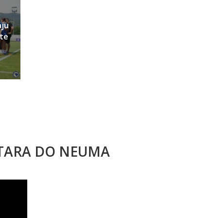
aju
ete
STARA DO NEUMA