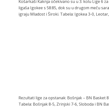
Košarkaši Kaknja očekivano su u 3. kolu Lige 6 z
ligaša Igokee s 58:85, dok su u drugom meču saraje
igraju Mladost i Široki. Tabela: Igokea 3-0, Leotar,
Rezultati lige za opstanak: Bošnjak – BN Basket 87
Tabela: Bošnjak 8-5, Zrinjski 7-6, Sloboda i BN Ba