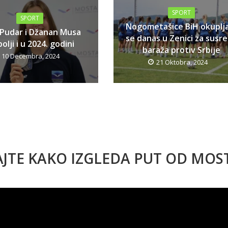
SPORT
SPORT
Nogometašice BiH okuplj
 Pudar i Džanan Musa
se danas u Zenici za susr
olji i u 2024. godini
baraža protiv Srbije
10 Decembra, 2024
21 Oktobra, 2024
AJTE KAKO IZGLEDA PUT OD MO