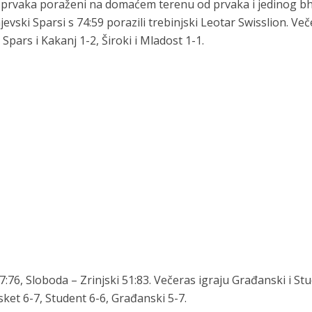
a prvaka poraženi na domaćem terenu od prvaka i jedinog b
vski Sparsi s 74:59 porazili trebinjski Leotar Swisslion. Več
 Spars i Kakanj 1-2, Široki i Mladost 1-1.
:76, Sloboda – Zrinjski 51:83. Večeras igraju Građanski i Stu
sket 6-7, Student 6-6, Građanski 5-7.