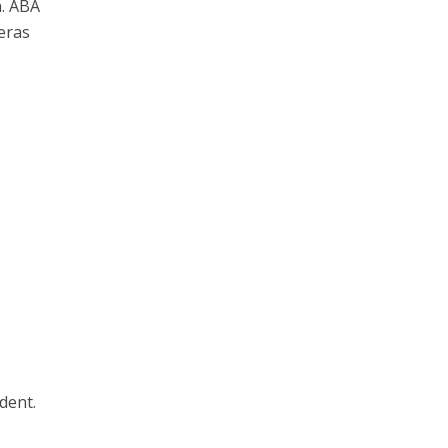
h. ABA
eras
dent.