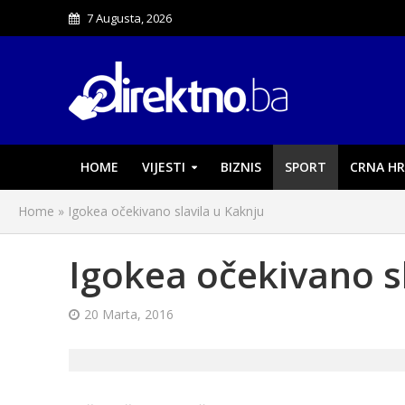
7 Augusta, 2026
HOME
VIJESTI
BIZNIS
SPORT
CRNA HR
Home
»
Igokea očekivano slavila u Kaknju
Igokea očekivano s
20 Marta, 2016