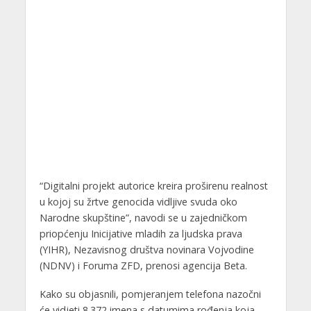
“Digitalni projekt autorice kreira proširenu realnost
u kojoj su žrtve genocida vidljive svuda oko
Narodne skupštine”, navodi se u zajedničkom
priopćenju Inicijative mladih za ljudska prava
(YIHR), Nezavisnog društva novinara Vojvodine
(NDNV) i Foruma ZFD, prenosi agencija Beta.
Kako su objasnili, pomjeranjem telefona nazočni
će vidjeti 8.372 imena s datumima rođenja koja