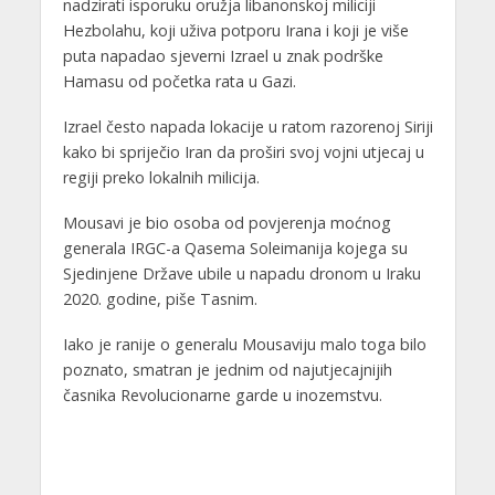
nadzirati isporuku oružja libanonskoj miliciji
Hezbolahu, koji uživa potporu Irana i koji je više
puta napadao sjeverni Izrael u znak podrške
Hamasu od početka rata u Gazi.
Izrael često napada lokacije u ratom razorenoj Siriji
kako bi spriječio Iran da proširi svoj vojni utjecaj u
regiji preko lokalnih milicija.
Mousavi je bio osoba od povjerenja moćnog
generala IRGC-a Qasema Soleimanija kojega su
Sjedinjene Države ubile u napadu dronom u Iraku
2020. godine, piše Tasnim.
Iako je ranije o generalu Mousaviju malo toga bilo
poznato, smatran je jednim od najutjecajnijih
časnika Revolucionarne garde u inozemstvu.