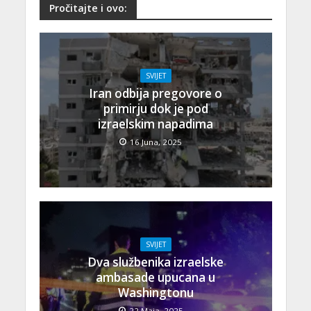
Pročitajte i ovo:
SVIJET
Iran odbija pregovore o
primirju dok je pod
izraelskim napadima
16 Juna, 2025
SVIJET
Dva službenika izraelske
ambasade upucana u
Washingtonu
22 Maja, 2025