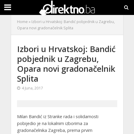
Home
»
Izbori u Hrvatskoj: Bandić pobjednik u Zagrebu,
Opara novi gradonačelnik Splita
Izbori u Hrvatskoj: Bandić
pobjednik u Zagrebu,
Opara novi gradonačelnik
Splita
4 Juna, 2017
Milan Bandić iz Stranke rada i solidarnosti
pobijedio je na lokalnim izborima za
gradonačelnika Zagreba, prema prvim