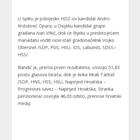
U Splitu je pobijedio HDZ-ov kandidat Andro
Krstulović Opara, u Osijeku kandidat grupe
građana Ivan Vrkić, dok će Rijeku u predstojećem
manadatu voditi novi-stari gradonačelnik Vojko
Obersnel /SDP, PGS, HSU, IDS, Laburisti, SDSS i
HSS/.
Bandić je, prema prvim rezultatima, osvojio 51,83
posto glasova birača, dok je Anka Mrak Taritaš
/SDP, HNS, HSS, HSU, Naprijed Hrvatska –
Progresivni savez – Naprijed Hrvatska, Stranka
penzionera/ osvojila 46,03 odsto, prenose hrvatski
mediji.