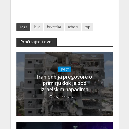
Tags
blic
hrvatska
izbori
top
Pročitajte i ovo:
SVIJET
Iran odbija pregovore o
primirju dok je pod
izraelskim napadima
16 Juna, 2025