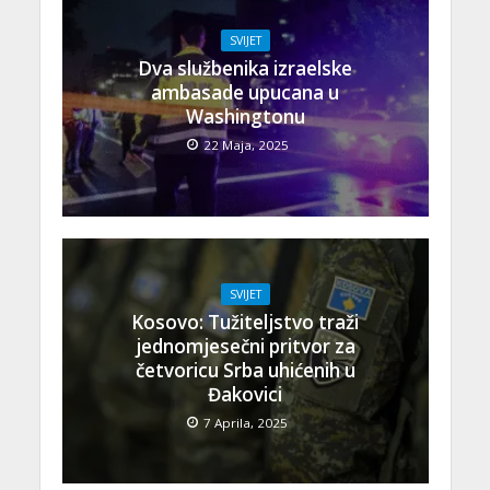
SVIJET
Dva službenika izraelske
ambasade upucana u
Washingtonu
22 Maja, 2025
SVIJET
Kosovo: Tužiteljstvo traži
jednomjesečni pritvor za
četvoricu Srba uhićenih u
Đakovici
7 Aprila, 2025