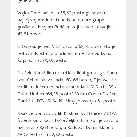
generacija/.
Vojko Obersnel je sa 55,69 posto glasova u
uvjerljivoj prednosti nad kandidatom grupe
građana Hrvojem Burićem koji za sada osvojio
42,61 posto.
U Osijeku je Ivan Vrkić osvojio 62,73 posto što je
gotovo dvostruko u odnosu na HDZ-ovu Ivanu
Šojat sa tek 33,89 posto.
Na čelo Varaždina dolazi kandidat grupe građana
Ivan Čehok sa, za sada, 68, 66 posto, Bjelovar će
voditi u idućem mandatu kandidat HSLS-a i HSS-a
Dario Hrebak /64,25 posto/, Veliku Goricu Dražen
Barišić /HDZ-HSLS-HSU/ koji je osvojio 61 posto.
Sisak će ponovo voditi Kristina Ikić Baniček /SDP/,
Šibenik kandidat HDZ-a Željko Burić koji je osvojio
uvjerljivih 68,69 posto, a Karlovac Damir Mandić
/HDZ-HSLS/ sa 52,82 posto.