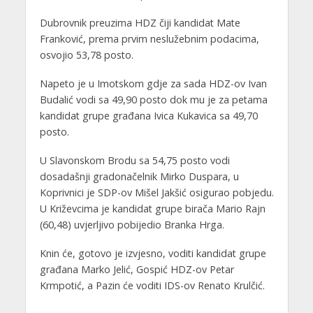
Dubrovnik preuzima HDZ čiji kandidat Mate
Franković, prema prvim neslužebnim podacima,
osvojio 53,78 posto.
Napeto je u Imotskom gdje za sada HDZ-ov Ivan
Budalić vodi sa 49,90 posto dok mu je za petama
kandidat grupe građana Ivica Kukavica sa 49,70
posto.
U Slavonskom Brodu sa 54,75 posto vodi
dosadašnji gradonačelnik Mirko Duspara, u
Koprivnici je SDP-ov Mišel Jakšić osigurao pobjedu.
U Križevcima je kandidat grupe birača Mario Rajn
(60,48) uvjerljivo pobijedio Branka Hrga.
Knin će, gotovo je izvjesno, voditi kandidat grupe
građana Marko Jelić, Gospić HDZ-ov Petar
Krmpotić, a Pazin će voditi IDS-ov Renato Krulčić.