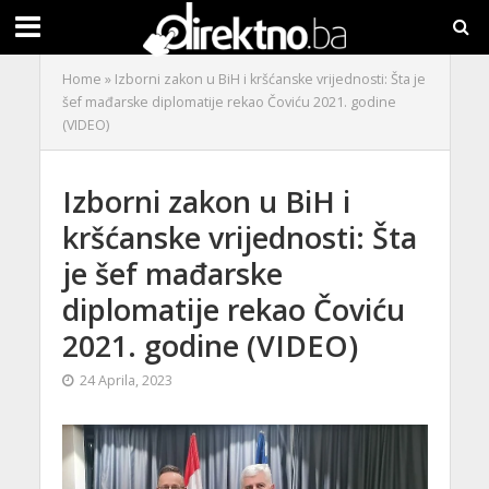
Home
»
Izborni zakon u BiH i kršćanske vrijednosti: Šta je
šef mađarske diplomatije rekao Čoviću 2021. godine
(VIDEO)
Izborni zakon u BiH i
kršćanske vrijednosti: Šta
je šef mađarske
diplomatije rekao Čoviću
2021. godine (VIDEO)
24 Aprila, 2023