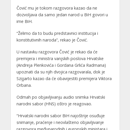
Čović mu je tokom razgovora kazao da ne
dozvoljava da samo jedan narod u BiH govori u
ime BiH.
“Želimo da to budu predstavnici institucija i
konstitutivnih naroda”, rekao je Čović.
U nastavku razgovora Čović je rekao da će
premijera i ministra vanjskih poslova Hrvatske
(Andreja Plenkovića i Gordana Grlića Radmana)
upoznati da su njih dvojica razgovarala, dok je
Szijjarto kazao da će obavijestiti premijera Viktora
Orbana.
Odmah po objavljivanju audio snimka Hrvatski
narodni sabor (HNS) oštro je reagovao.
“Hrvatski narodni sabor BiH najoštrije osuđuje
snimanje, praćenje i neovlašteno objavljivanje
razgovora međunarodnih i europskih ministara i