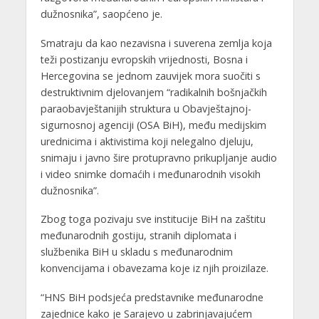
dužnosnika”, saopćeno je.
Smatraju da kao nezavisna i suverena zemlja koja
teži postizanju evropskih vrijednosti, Bosna i
Hercegovina se jednom zauvijek mora suočiti s
destruktivnim djelovanjem “radikalnih bošnjačkih
paraobavještanijih struktura u Obavještajnoj-
sigurnosnoj agenciji (OSA BiH), među medijskim
urednicima i aktivistima koji nelegalno djeluju,
snimaju i javno šire protupravno prikupljanje audio
i video snimke domaćih i međunarodnih visokih
dužnosnika”.
Zbog toga pozivaju sve institucije BiH na zaštitu
međunarodnih gostiju, stranih diplomata i
službenika BiH u skladu s međunarodnim
konvencijama i obavezama koje iz njih proizilaze.
“HNS BiH podsjeća predstavnike međunarodne
zajednice kako je Sarajevo u zabrinjavajućem