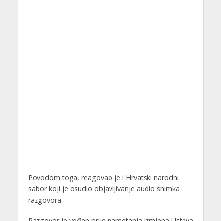
Povodom toga, reagovao je i Hrvatski narodni
sabor koji je osudio objavljivanje audio snimka
razgovora.
Razgovor je vođen prije nametanja izmjena Ustava