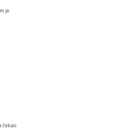
m je
ma čekao