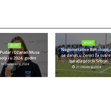
SPORT
SPORT
Nogometašice BiH okuplj
 Pudar i Džanan Musa
se danas u Zenici za susr
olji i u 2024. godini
baraža protiv Srbije
10 Decembra, 2024
21 Oktobra, 2024