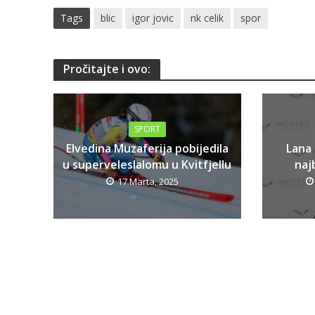
Tags
blic
igor jovic
nk celik
spor
Pročitajte i ovo:
SPORT
Elvedina Muzaferija pobijedila
Lana
u superveleslalomu u Kvitfjellu
najb
17 Marta, 2025