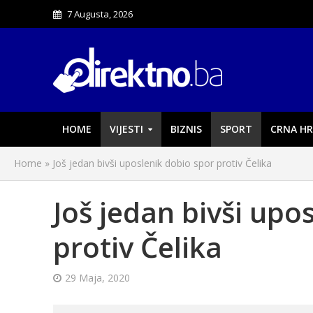
7 Augusta, 2026
HOME
VIJESTI
BIZNIS
SPORT
CRNA HR
Home
»
Još jedan bivši uposlenik dobio spor protiv Čelika
Još jedan bivši upo
protiv Čelika
29 Maja, 2020