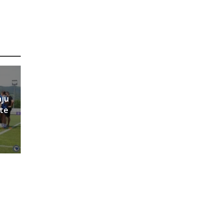
aju
ete