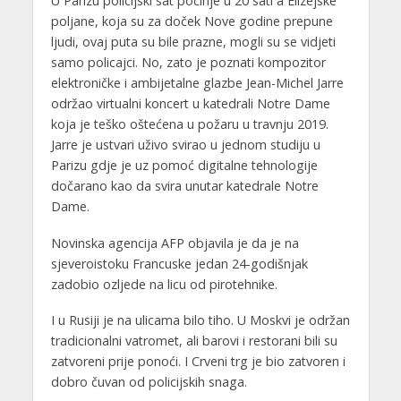
U Parizu policijski sat počinje u 20 sati a Elizejske
poljane, koja su za doček Nove godine prepune
ljudi, ovaj puta su bile prazne, mogli su se vidjeti
samo policajci. No, zato je poznati kompozitor
elektroničke i ambijetalne glazbe Jean-Michel Jarre
održao virtualni koncert u katedrali Notre Dame
koja je teško oštećena u požaru u travnju 2019.
Jarre je ustvari uživo svirao u jednom studiju u
Parizu gdje je uz pomoć digitalne tehnologije
dočarano kao da svira unutar katedrale Notre
Dame.
Novinska agencija AFP objavila je da je na
sjeveroistoku Francuske jedan 24-godišnjak
zadobio ozljede na licu od pirotehnike.
I u Rusiji je na ulicama bilo tiho. U Moskvi je održan
tradicionalni vatromet, ali barovi i restorani bili su
zatvoreni prije ponoći. I Crveni trg je bio zatvoren i
dobro čuvan od policijskih snaga.