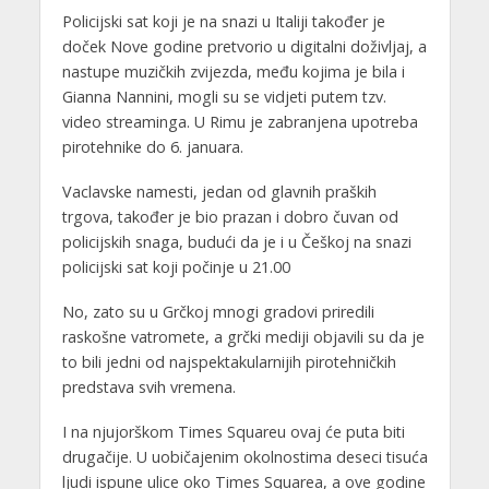
Policijski sat koji je na snazi u Italiji također je
doček Nove godine pretvorio u digitalni doživljaj, a
nastupe muzičkih zvijezda, među kojima je bila i
Gianna Nannini, mogli su se vidjeti putem tzv.
video streaminga. U Rimu je zabranjena upotreba
pirotehnike do 6. januara.
Vaclavske namesti, jedan od glavnih praških
trgova, također je bio prazan i dobro čuvan od
policijskih snaga, budući da je i u Češkoj na snazi
policijski sat koji počinje u 21.00
No, zato su u Grčkoj mnogi gradovi priredili
raskošne vatromete, a grčki mediji objavili su da je
to bili jedni od najspektakularnijih pirotehničkih
predstava svih vremena.
I na njujorškom Times Squareu ovaj će puta biti
drugačije. U uobičajenim okolnostima deseci tisuća
ljudi ispune ulice oko Times Squarea, a ove godine