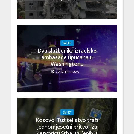
SVIJET
Dva službenika izraelske
ambasade upucana u
Washingtonu
22 Maja, 2025
SVIJET
Kosovo: Tužiteljstvo traži
jednomjesečni pritvor za
četvoricu Srba uhićenih u