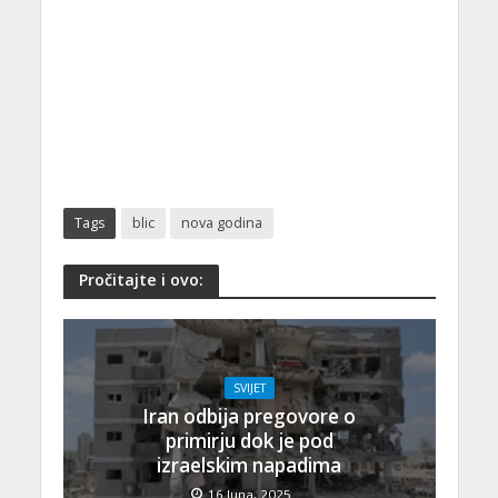
Tags
blic
nova godina
Pročitajte i ovo:
SVIJET
Iran odbija pregovore o
primirju dok je pod
izraelskim napadima
16 Juna, 2025