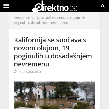
Home
»
Kalifornija se suočava s novom olujom, 19
poginulih u dosadašnjem nevremenu
Kalifornija se suočava s
novom olujom, 19
poginulih u dosadašnjem
nevremenu
17 Januara, 2023