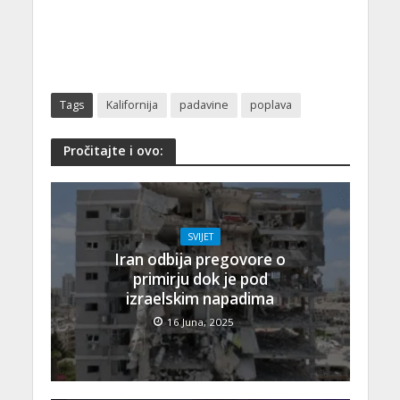
Tags
Kalifornija
padavine
poplava
Pročitajte i ovo:
SVIJET
Iran odbija pregovore o
primirju dok je pod
izraelskim napadima
16 Juna, 2025