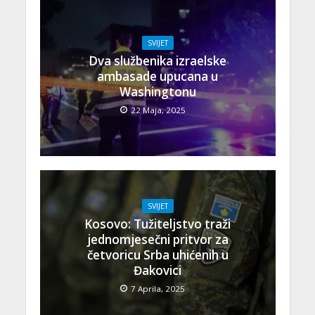
SVIJET
Dva službenika izraelske
ambasade upucana u
Washingtonu
22 Maja, 2025
SVIJET
Kosovo: Tužiteljstvo traži
jednomjesečni pritvor za
četvoricu Srba uhićenih u
Đakovici
7 Aprila, 2025