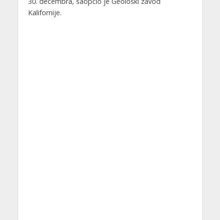
30. decembra, saopćio je Geološki zavod
Kalifornije.