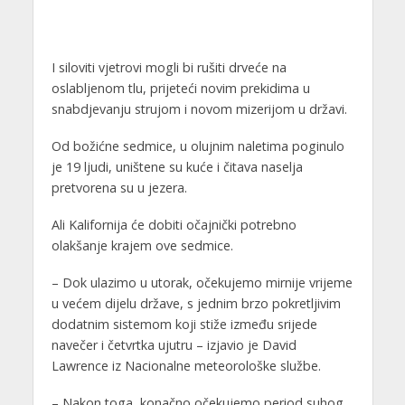
I siloviti vjetrovi mogli bi rušiti drveće na
oslabljenom tlu, prijeteći novim prekidima u
snabdjevanju strujom i novom mizerijom u državi.
Od božićne sedmice, u olujnim naletima poginulo
je 19 ljudi, uništene su kuće i čitava naselja
pretvorena su u jezera.
Ali Kalifornija će dobiti očajnički potrebno
olakšanje krajem ove sedmice.
– Dok ulazimo u utorak, očekujemo mirnije vrijeme
u većem dijelu države, s jednim brzo pokretljivim
dodatnim sistemom koji stiže između srijede
navečer i četvrtka ujutru – izjavio je David
Lawrence iz Nacionalne meteorološke službe.
– Nakon toga, konačno očekujemo period suhog