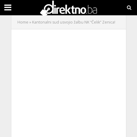
Home
»
Kantonalni sud usvojio žalbu NK “Čelik” Zenica!