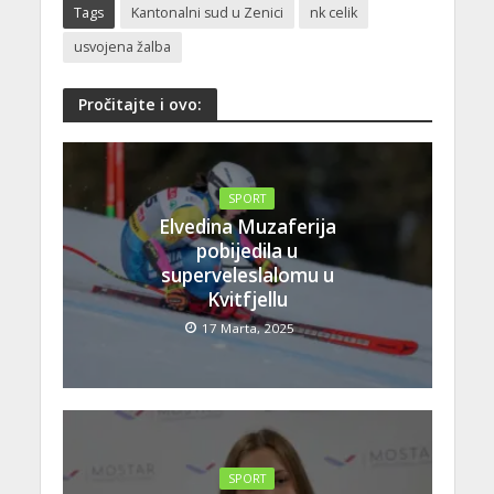
Tags
Kantonalni sud u Zenici
nk celik
usvojena žalba
Pročitajte i ovo:
SPORT
Elvedina Muzaferija
pobijedila u
superveleslalomu u
Kvitfjellu
17 Marta, 2025
SPORT