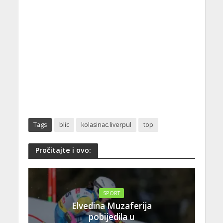
Tags
blic
kolasinac.liverpul
top
Pročitajte i ovo:
SPORT
Elvedina Muzaferija
pobijedila u