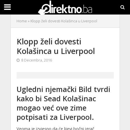
Home
»
Klopp želi dovesti Kolašinca u Liverpool
Klopp želi dovesti
Kolašinca u Liverpool
8 Decembra, 2016
Ugledni njemački Bild tvrdi
kako bi Sead Kolašinac
mogao već ove zime
potpisati za Liverpool.
Veoma je izvjesno da će lijevi bočni igrač