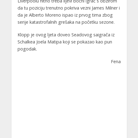
Liverpoolu hitno treba lijevi bočni igrač s obzirom
da tu poziciju trenutno pokriva vezni James Milner i
da je Alberto Moreno ispao iz prvog tima zbog
serije katastrofalnih grešaka na početku sezone.
Klopp je ovog ljeta doveo Seadovog saigrača iz
Schalkea Joela Matipa koji se pokazao kao pun
pogodak.
Fena