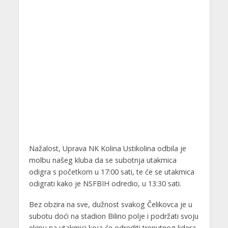
Nažalost, Uprava NK Kolina Ustikolina odbila je
molbu našeg kluba da se subotnja utakmica
odigra s početkom u 17:00 sati, te će se utakmica
odigrati kako je NSFBIH odredio, u 13:30 sati.
Bez obzira na sve, dužnost svakog Čelikovca je u
subotu doći na stadion Bilino polje i podržati svoju
ekipu na utakmici koja će odrediti trenutnog lidera