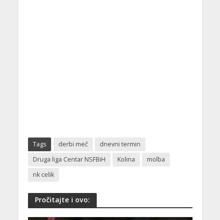
Tags
derbi meč
dnevni termin
Druga liga Centar NSFBiH
Kolina
molba
nk celik
Pročitajte i ovo: