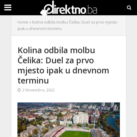
Home
»
Kolina odbila molbu Čelika: Duel za prvo mjesto
ipak u dnevnom terminu
Kolina odbila molbu
Čelika: Duel za prvo
mjesto ipak u dnevnom
terminu
2 Novembra, 2022