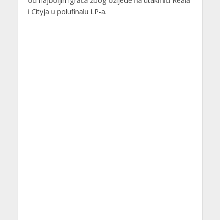
od najboljih igrača zbog ozljede na utakmici Reala
i Cityja u polufinalu LP-a.