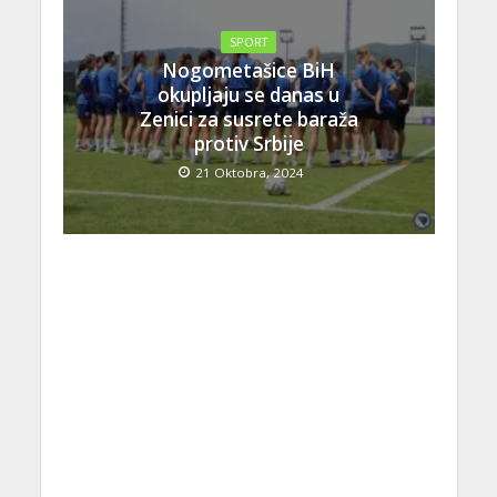
SPORT
Nogometašice BiH
okupljaju se danas u
Zenici za susrete baraža
protiv Srbije
21 Oktobra, 2024