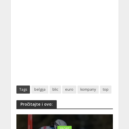
Tags
belgija
blic
euro
kompany
top
Pročitajte i ovo:
SPORT