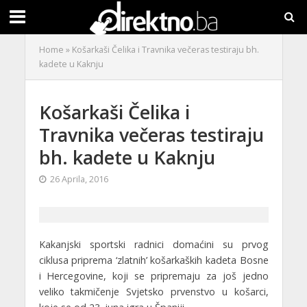
Home
»
Košarkaši Čelika i Travnika večeras testiraju bh.
kadete u Kaknju
Košarkaši Čelika i
Travnika večeras testiraju
bh. kadete u Kaknju
26 Aprila, 2016
Kakanjski sportski radnici domaćini su prvog
ciklusa priprema ‘zlatnih’ košarkaških kadeta Bosne
i Hercegovine, koji se pripremaju za još jedno
veliko takmičenje Svjetsko prvenstvo u košarci,