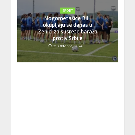
SPORT
Nogometašice BiH
okupljaju se danas u
Zenici za susrete baraža
protiv Srbije
21 Oktobra, 2024