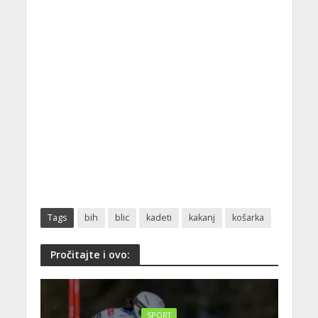
Tags
bih
blic
kadeti
kakanj
košarka
Pročitajte i ovo:
SPORT