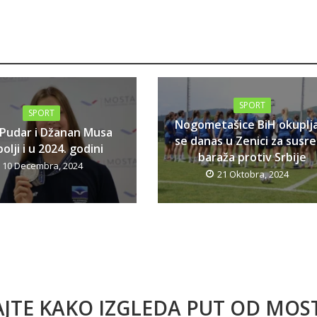
SPORT
SPORT
Nogometašice BiH okuplj
 Pudar i Džanan Musa
se danas u Zenici za susr
olji i u 2024. godini
baraža protiv Srbije
10 Decembra, 2024
21 Oktobra, 2024
AJTE KAKO IZGLEDA PUT OD MO