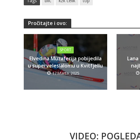
Tags
blic
kžk celik
top
Pročitajte i ovo:
SPORT
Elvedina Muzaferija pobijedila
Lana
u superveleslalomu u Kvitfjellu
najb
17 Marta, 2025
VIDEO: POGLED