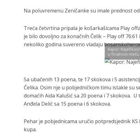
Na poluvremenu Zeničanke su imale prednost od 
Treća četvrtina pripala je košarkašicama Play offa
je bilo dovoljno za konačnih Čelik – Play off 76:61
nekoliko godina suvereno vladaju bosanskoher
Kapor: Najefikasn
u finalnom meču
Sa ubačenih 13 poena, te 17 skokova i 5 asistencij
Čelika. Osim nje u pobjedničkom timu istakle su 
domaćih Aida Kalušić sa 20 poena i 7 skokova. U ti
Anđela Delić sa 15 poena i 6 skokova.
Pehar je pobjednicama uručio potpredsjednik KS B
kupa.