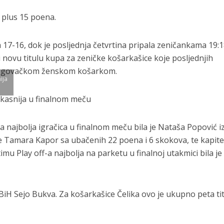
plus 15 poena.
 17-16, dok je posljednja četvrtina pripala zeničankama 19:1
 i novu titulu kupa za zeničke košarkašice koje posljednjih
cegovačkom ženskom košarkom.
ija
a najbolja igračica u finalnom meču bila je Nataša Popović i
se Tamara Kapor sa ubačenih 22 poena i 6 skokova, te kapit
mu Play off-a najbolja na parketu u finalnoj utakmici bila je
iH Sejo Bukva. Za košarkašice Čelika ovo je ukupno peta ti