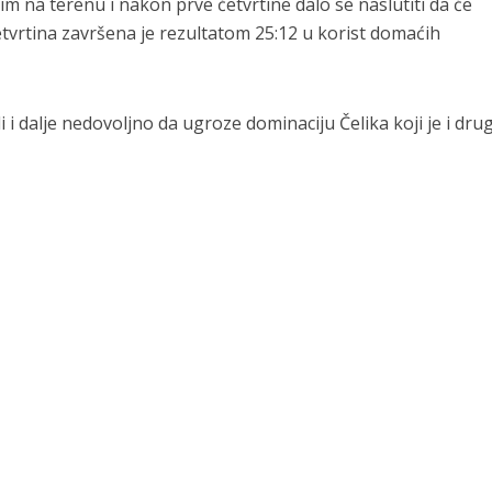
m na terenu i nakon prve četvrtine dalo se naslutiti da će
etvrtina završena je rezultatom 25:12 u korist domaćih
li i dalje nedovoljno da ugroze dominaciju Čelika koji je i dru