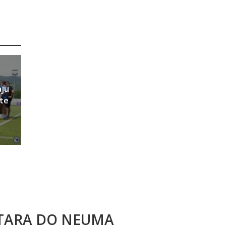
aju
ete
STARA DO NEUMA