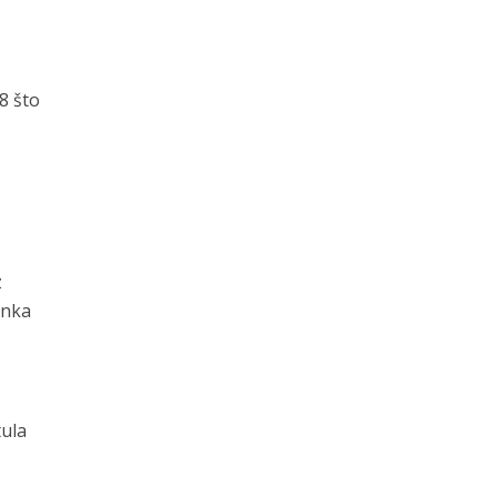
8 što
z
enka
tula