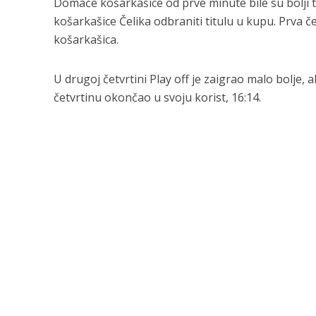
Domaće košarkašice od prve minute bile su bolji ti
košarkašice Čelika odbraniti titulu u kupu. Prva č
košarkašica.
U drugoj četvrtini Play off je zaigrao malo bolje, a
četvrtinu okončao u svoju korist, 16:14.