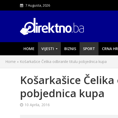
7 Augusta, 2026
HOME
VIJESTI
BIZNIS
SPORT
CRNA HR
Home
»
Košarkašice Čelika odbranile titulu pobjednica kupa
Košarkašice Čelika 
pobjednica kupa
10 Aprila, 2016