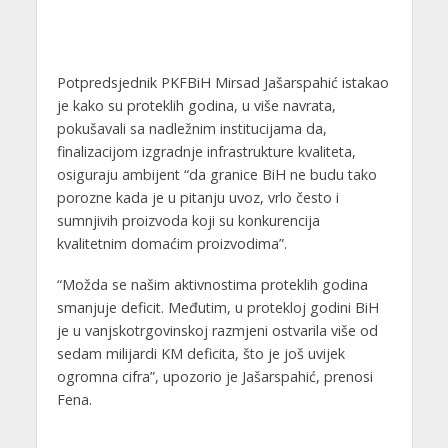
Potpredsjednik PKFBiH Mirsad Jašarspahić istakao
je kako su proteklih godina, u više navrata,
pokušavali sa nadležnim institucijama da,
finalizacijom izgradnje infrastrukture kvaliteta,
osiguraju ambijent “da granice BiH ne budu tako
porozne kada je u pitanju uvoz, vrlo često i
sumnjivih proizvoda koji su konkurencija
kvalitetnim domaćim proizvodima”.
“Možda se našim aktivnostima proteklih godina
smanjuje deficit. Međutim, u protekloj godini BiH
je u vanjskotrgovinskoj razmjeni ostvarila više od
sedam milijardi KM deficita, što je još uvijek
ogromna cifra”, upozorio je Jašarspahić, prenosi
Fena.