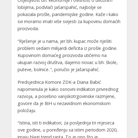
Osjetljivost bh. ekonomije i ovisnost o uvoznim
lobijima, podvlači Jašarspahić, najbolje se
pokazala prošle, pandemijske godine. Kaže i kako
svi moramo imati više svijesti za kupovinu domaćih
proizvoda.
“Rješenje je u nama, jer bh. kupac može riješiti
problem sedam milijardi deficita iz prošle godine.
Kupovinom domaćeg proizvoda utičemo na
ukupan razvoj društva, dajemo novac u bh. škole,
puteve, bolnice..”, poručio je Jašarspahić.
Predsjednica Komore ZDK-a Diana Babić
napomenula je kako osnovni indikatori privrednog
razvoja, a posebno vanjskotrgovinske razmjene,
govore da je BiH u nezavidnom ekonomskom
položaju.
“Istina, isti ti indikatori, za posljednja tri mjeseca
ove godine, u poređenju sa istim periodom 2020,
imaju blagi trend rasta. To je ono što je