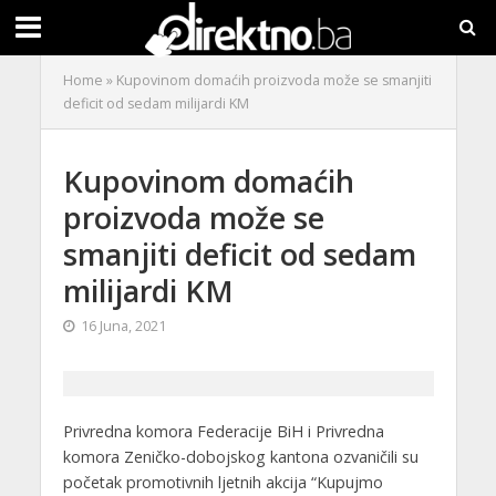
Home
»
Kupovinom domaćih proizvoda može se smanjiti
deficit od sedam milijardi KM
Kupovinom domaćih
proizvoda može se
smanjiti deficit od sedam
milijardi KM
16 Juna, 2021
Privredna komora Federacije BiH i Privredna
komora Zeničko-dobojskog kantona ozvaničili su
početak promotivnih ljetnih akcija “Kupujmo