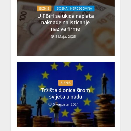
BIZNIS
BOSNA I HERCEGOVINA
U FBiH se ukida naplata
naknade na isticanje
naziva firme
8 Maja, 2025
BIZNIS
Tržišta dionica širom
svijeta u padu
5 Augusta, 2024