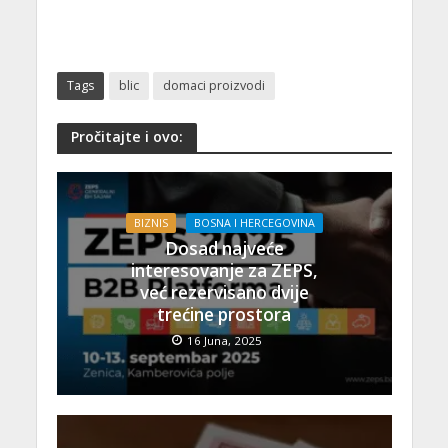
Tags
blic
domaci proizvodi
Pročitajte i ovo:
BIZNIS
BOSNA I HERCEGOVINA
Dosad najveće
interesovanje za ZEPS,
već rezervisano dvije
trećine prostora
16 Juna, 2025