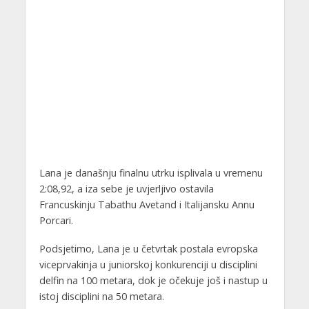
Lana je današnju finalnu utrku isplivala u vremenu
2:08,92, a iza sebe je uvjerljivo ostavila
Francuskinju Tabathu Avetand i Italijansku Annu
Porcari.
Podsjetimo, Lana je u četvrtak postala evropska
viceprvakinja u juniorskoj konkurenciji u disciplini
delfin na 100 metara, dok je očekuje još i nastup u
istoj disciplini na 50 metara.