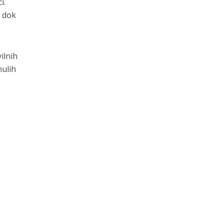
i.
e dok
ilnih
nulih