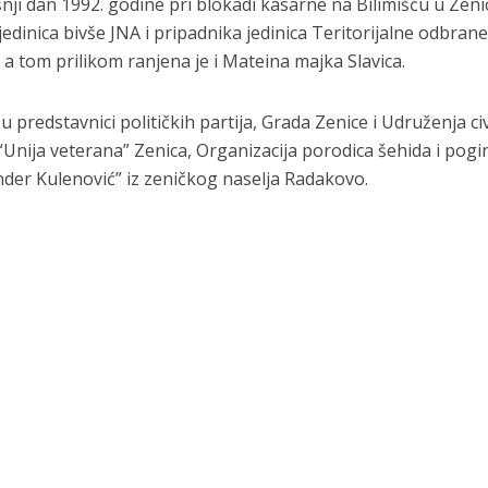
ji dan 1992. godine pri blokadi kasarne na Bilimišću u Zenic
edinica bivše JNA i pripadnika jedinica Teritorijalne odbran
 a tom prilikom ranjena je i Mateina majka Slavica.
u predstavnici političkih partija, Grada Zenice i Udruženja civ
 “Unija veterana” Zenica, Organizacija porodica šehida i pogi
nder Kulenović” iz zeničkog naselja Radakovo.