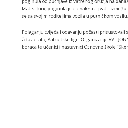
poginula od pucnjave iz vatrenog oružja na današn
Matea Jurić poginula je u unakrsnoj vatri između j
se sa svojim roditeljima vozila u putničkom vozilu,
Polaganju cvijeća i odavanju počasti prisustovali s
žrtava rata, Patriotske lige, Organizacije RVI, JOB
boraca te učenici i nastavnici Osnovne škole “Ske