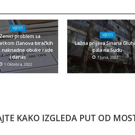
VIJESTI
VIJESTI
Zenici problem sa
atkom članova biračkih
Lažna prijava Sinana Gluh
, naknadne obuke rade
pala na Sudu
i danas
7 Juna, 2022
1 Oktobra, 2022
AJTE KAKO IZGLEDA PUT OD MO