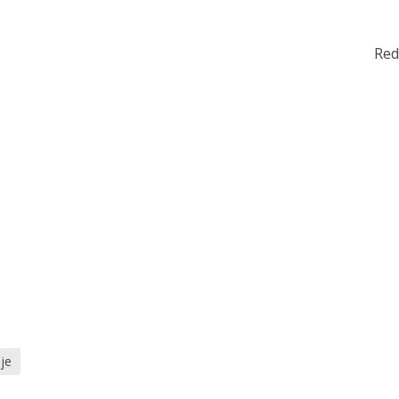
Red
je