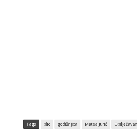
Tags
blic
godišnjica
Matea Jurić
Obilježavan