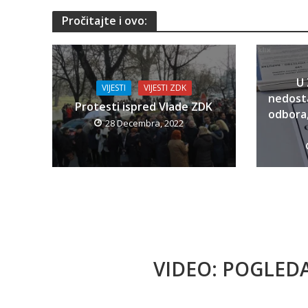
Pročitajte i ovo:
U 
VIJESTI
VIJESTI ZDK
nedost
Protesti ispred Vlade ZDK
odbora
28 Decembra, 2022
VIDEO: POGLED