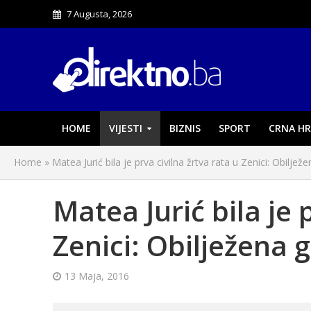
7 Augusta, 2026
HOME
VIJESTI
BIZNIS
SPORT
CRNA HR
Home
»
Matea Jurić bila je prva civilna žrtva rata u Zenici: Obiljež
Matea Jurić bila je 
Zenici: Obilježena 
13 Maja, 2016