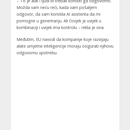
– To je alat i ljudi bi trebali koristiti ga odgovorno.
Možda vam neću reći, kada vam pošaljem
odgovor, da sam koristila AI asistenta da mi
pomogne u generiranju. Ali čovjek je uvijek u
kombinaciji i uvijek ima kontrolu – rekla je ona.
Međutim, EU navodi da kompanije koje razvijaju
alate umjetne inteligencije moraju osigurati njihovu
odgovornu upotrebu.