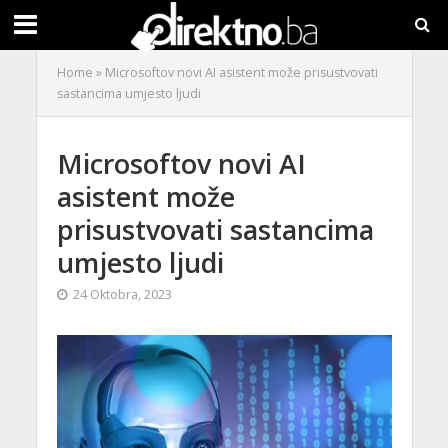
Home
»
Microsoftov novi AI asistent može prisustvovati
sastancima umjesto ljudi
Microsoftov novi AI
asistent može
prisustvovati sastancima
umjesto ljudi
24 Oktobra, 2023