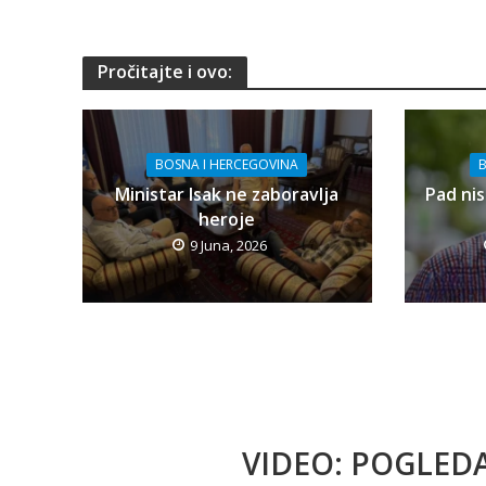
Pročitajte i ovo:
BOSNA I HERCEGOVINA
B
Ministar Isak ne zaboravlja
Pad nis
heroje
9 Juna, 2026
VIDEO: POGLED