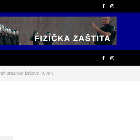
lnih praznika Države Kuvajt