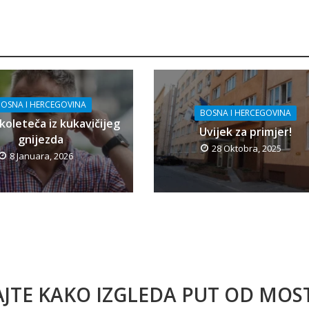
OSNA I HERCEGOVINA
BOSNA I HERCEGOVINA
koleteča iz kukavičijeg
Uvijek za primjer!
gnijezda
28 Oktobra, 2025
8 Januara, 2026
AJTE KAKO IZGLEDA PUT OD MO