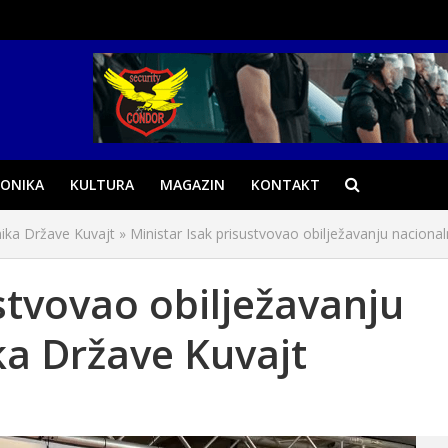
ONIKA
KULTURA
MAGAZIN
KONTAKT
nika Države Kuvajt
»
Ministar Isak prisustvovao obilježavanju naciona
stvovao obilježavanju
ka Države Kuvajt