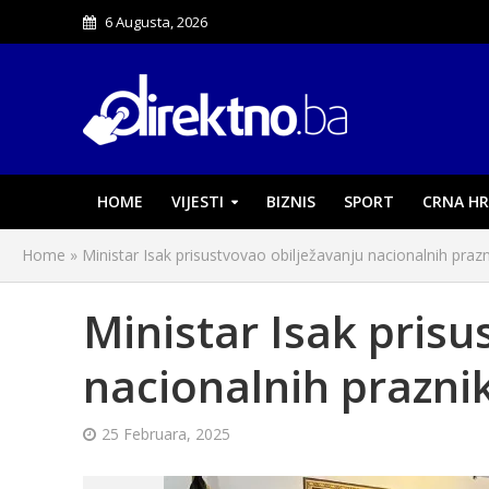
6 Augusta, 2026
HOME
VIJESTI
BIZNIS
SPORT
CRNA HR
Home
»
Ministar Isak prisustvovao obilježavanju nacionalnih praz
Ministar Isak prisu
nacionalnih prazni
25 Februara, 2025