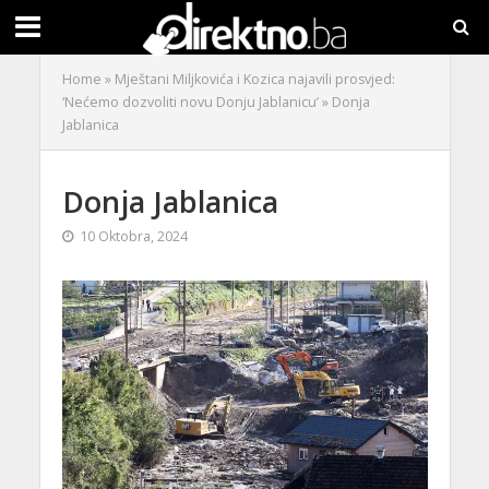
Home
»
Mještani Miljkovića i Kozica najavili prosvjed:
‘Nećemo dozvoliti novu Donju Jablanicu’
»
Donja
Jablanica
Donja Jablanica
10 Oktobra, 2024