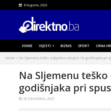
8 Augusta, 2026
HOME
VIJESTI
BIZNIS
SPORT
CRNA HR
Home
»
Na Sljemenu teško ozlijeđena dvojica 18-godišnjaka pri s
Na Sljemenu teško o
godišnjaka pri spus
26 Decembra, 2021