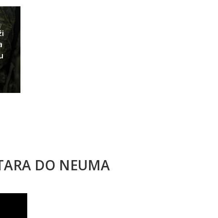
ži
a
u
STARA DO NEUMA