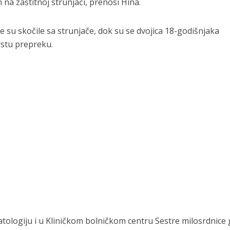
na zaštitnoj strunjači, prenosi Hina.
e su skočile sa strunjače, dok su se dvojica 18-godišnjaka
vrstu prepreku.
atologiju i u Kliničkom bolničkom centru Sestre milosrdnice 