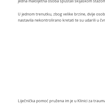
jedna maloljetna osoba spuštali skijaškom stazom 
U jednom trenutku, zbog velike brzine, dvije osob
nastavila nekontrolirano kretati te su udarili u č
Liječnička pomoć pružena im je u Klinici za traum