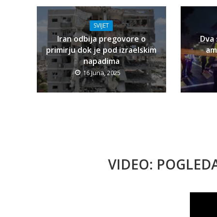
SVIJET
Iran odbija pregovore o
Dva 
primirju dok je pod izraelskim
am
napadima
16 Juna, 2025
VIDEO: POGLED