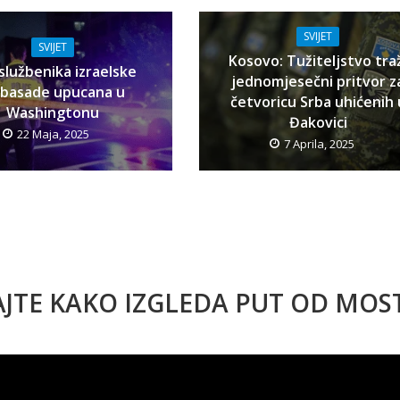
SVIJET
SVIJET
Kosovo: Tužiteljstvo tra
službenika izraelske
jednomjesečni pritvor z
basade upucana u
četvoricu Srba uhićenih 
Washingtonu
Đakovici
22 Maja, 2025
7 Aprila, 2025
AJTE KAKO IZGLEDA PUT OD MO