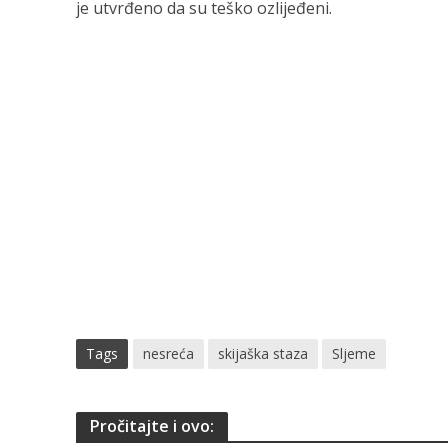
je utvrđeno da su teško ozlijeđeni.
Tags
nesreća
skijaška staza
Sljeme
Pročitajte i ovo: