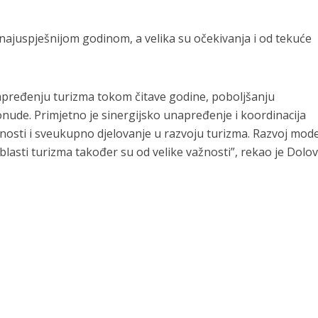
najuspješnijom godinom, a velika su očekivanja i od tekuće
apređenju turizma tokom čitave godine, poboljšanju
ude. Primjetno je sinergijsko unapređenje i koordinacija
vnosti i sveukupno djelovanje u razvoju turizma. Razvoj mod
oblasti turizma također su od velike važnosti”, rekao je Dolov