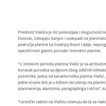
Prednost Vlašića je niz potencijala i mogućnosti k
Dolovac, izdvajaju: kanjon i vodopadi na planinskoj
područja planine ka Srednjoj Bosni i dalje, nepre
specifičnosti gastro ponude i brendovi planine.
“U zimskom periodu planina Vlašić je sa atributo
boravak porodica sa djecom zbog odličnih klimatskih
početnike. Jedna od karakteristika planine Vlašić
jedne strane dok je u bližem okruženju na planin
planinarenja, alpinizma, paraglajdinga i slično”, k
Turistički radnici na Vlašiću očekuju da će se na