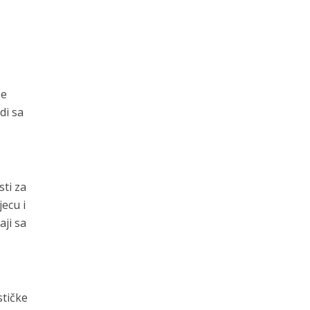
če
di sa
ti za
jecu i
aji sa
stičke