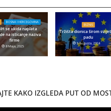
BOSNA I HERCEGOVINA
BIZNIS
BiH se ukida naplata
Tržišta dionica širom svije
e na isticanje naziva
padu
firme
5 Augusta, 2024
8 Maja, 2025
AJTE KAKO IZGLEDA PUT OD MO