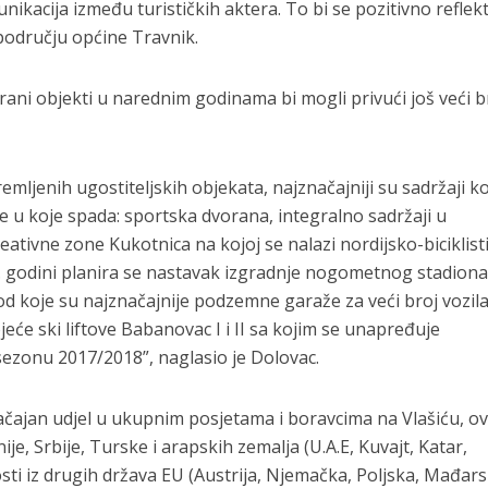
ikacija između turističkih aktera. To bi se pozitivno reflek
 području općine Travnik.
rani objekti u narednim godinama bi mogli privući još veći b
mljenih ugostiteljskih objekata, najznačajniji su sadržaji ko
e u koje spada: sportska dvorana, integralno sadržaji u
eativne zone Kukotnica na kojoj se nalazi nordijsko-biciklist
017. godini planira se nastavak izgradnje nogometnog stadion
 koje su najznačajnije podzemne garaže za veći broj vozila
jeće ski liftove Babanovac I i II sa kojim se unapređuje
sezonu 2017/2018”, naglasio je Dolovac.
načajan udjel u ukupnim posjetama i boravcima na Vlašiću, o
je, Srbije, Turske i arapskih zemalja (U.A.E, Kuvajt, Katar,
ti iz drugih država EU (Austrija, Njemačka, Poljska, Mađars