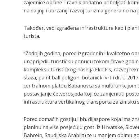
zajednice općine Travnik dodatno poboljšati komun
na daljnji i ubrzaniji razvoj turizma generalno na
Također, već izgrađena infrastruktura kao i plani
turista.
“Zadnjih godina, pored izgrađenih i kvalitetno opre
unaprijedili turističku ponudu tokom čitave godin
kompleksu turističkog naselja Eko Fis, razvoj rekr
staza, paint ball poligon, botanički vrt i dr. U 2
centralnom platou Babanovca sa multifunkcijom od
postavljanje četverosjeda koji će zamjenititi posto
infrastruktura vertikalnog transporta za zimsku 
Pored domaćih gostiju i bh. dijaspore koja ima z
planinu najviše posjećuju gosti iz Hrvatske, Sloveni
Bahrein, Saudijska Arabija) te u manjem obimu gos