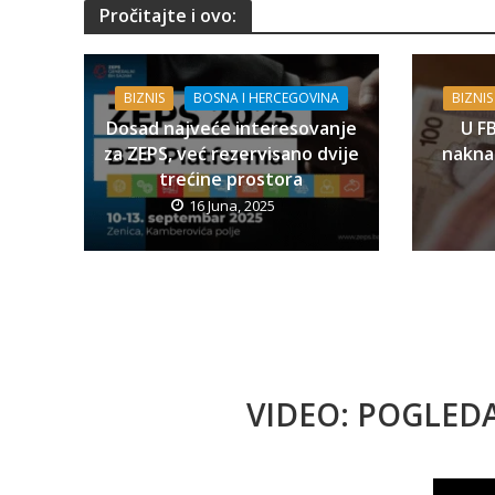
Pročitajte i ovo:
BIZNIS
BOSNA I HERCEGOVINA
BIZNIS
Dosad najveće interesovanje
U F
za ZEPS, već rezervisano dvije
naknad
trećine prostora
16 Juna, 2025
VIDEO: POGLED