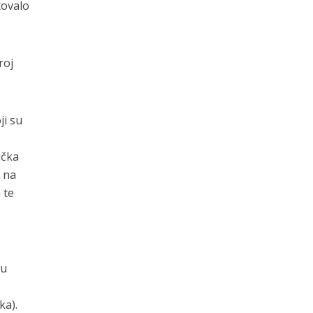
tovalo
roj
ji su
ička
a na
 te
vu
ka).