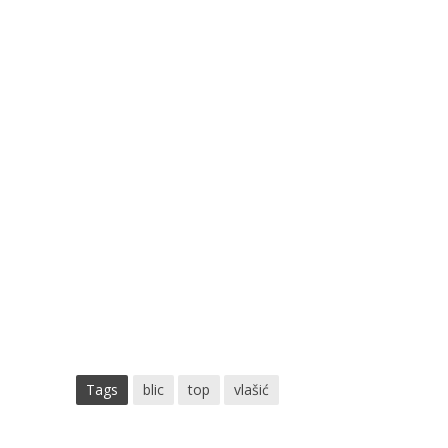
Tags
blic
top
vlašić