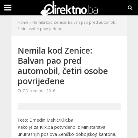
Home
»
Nemila kod Zenice: Balvan pao pred automobil,
četiri osobe povrijeđene
Nemila kod Zenice:
Balvan pao pred
automobil, četiri osobe
povrijeđene
7 Decembra, 2016
Foto: Elmedin Mehić/Klix.ba
Kako je za Klix.ba potvrđeno iz Ministarstva
unutrašnjih poslova Zeničko-dobojskog kantona,