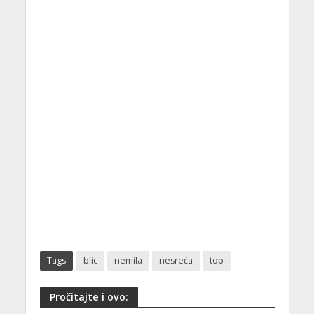
Tags
blic
nemila
nesreća
top
Pročitajte i ovo: