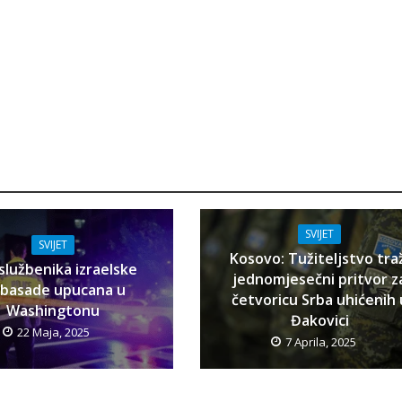
SVIJET
SVIJET
Kosovo: Tužiteljstvo tra
službenika izraelske
jednomjesečni pritvor z
basade upucana u
četvoricu Srba uhićenih 
Washingtonu
Đakovici
22 Maja, 2025
7 Aprila, 2025