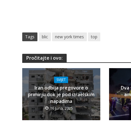
Tags
blic
new york times
top
Pročitajte i ovo:
SVIJET
Iran odbija pregovore o
Dva 
primirju dok je pod izraelskim
am
napadima
16 Juna, 2025