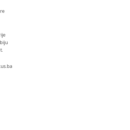
re
ije
biju
t.
kus.ba