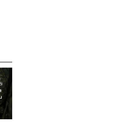
ži
a
u