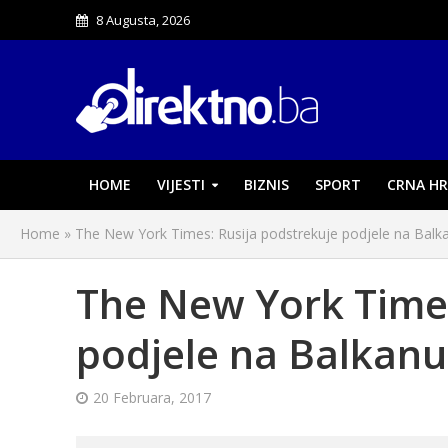
8 Augusta, 2026
HOME
VIJESTI
BIZNIS
SPORT
CRNA HR
Home
»
The New York Times: Rusija podstrekuje podjele na Balk
The New York Times
podjele na Balkanu
20 Februara, 2017