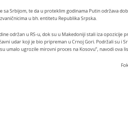
e sa Srbijom, te da u proteklim godinama Putin održava dob
zvaničnicima u bh. entitetu Republika Srpska.
ne održan u RS-u, dok su u Makedoniji stali iza opozicije pr
vni udar koji je bio pripreman u Crnoj Gori. Podržali su i Sr
su umalo ugrozile mirovni proces na Kosovu”, navodi ova lis
Fo