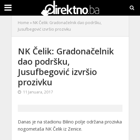
Home
»
NK Čelik: Gradonačelnik dao podršku,
Jusufbegović izvršio prozivku
NK Čelik: Gradonačelnik
dao podršku,
Jusufbegović izvršio
prozivku
11 Januara, 2017
Danas je na stadionu Bilino polje održana prozivka
nogometaša NK Čelik iz Zenice.