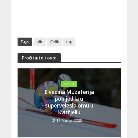
Tags
blic
Celik
top
Pročitajte i ovo:
SPORT
Elvedina Muzaferija
pobijedila u
superveleslalomu u
Kvitfjellu
17 Marta, 2025