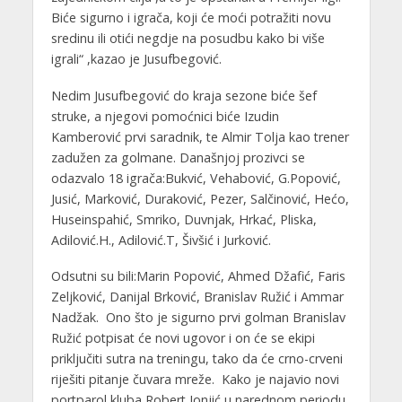
Biće sigurno i igrača, koji će moći potražiti novu
sredinu ili otići negdje na posudbu kako bi više
igrali“ ,kazao je Jusufbegović.
Nedim Jusufbegović do kraja sezone biće šef
struke, a njegovi pomoćnici biće Izudin
Kamberović prvi saradnik, te Almir Tolja kao trener
zadužen za golmane. Današnjoj prozivci se
odazvalo 18 igrača:Bukvić, Vehabović, G.Popović,
Jusić, Marković, Duraković, Pezer, Salčinović, Hećo,
Huseinspahić, Smriko, Duvnjak, Hrkać, Pliska,
Adilović.H., Adilović.T, Šivšić i Jurković.
Odsutni su bili:Marin Popović, Ahmed Džafić, Faris
Zeljković, Danijal Brković, Branislav Ružić i Ammar
Nadžak. Ono što je sigurno prvi golman Branislav
Ružić potpisat će novi ugovor i on će se ekipi
priključiti sutra na treningu, tako da će crno-crveni
riješiti pitanje čuvara mreže. Kako je najavio novi
portparol kluba Robert Jonjić u narednom periodu