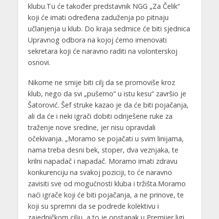
klubu.Tu će također predstavnik NGG „Za Čelik“
koji će imati određena zaduženja po pitnaju
učlanjenja u klub. Do kraja sedmice će biti sjednica
Upravnog odbora na kojoj ćemo imenovati
sekretara koji će naravno raditi na volonterskoj
osnovi.
Nikome ne smije biti cilj da se promoviše kroz
klub, nego da svi „pušemo“ u istu kesu“ završio je
Šatorović. Šef struke kazao je da će biti pojačanja,
ali da će i neki igrači dobiti odriješene ruke za
traženje nove sredine, jer nisu opravdali
očekivanja. „Moramo se pojačati u svim linijama,
nama treba desni bek, stoper, dva veznjaka, te
krilni napadač i napadač. Moramo imati zdravu
konkurenciju na svakoj poziciji, to će naravno
zavisiti sve od mogućnosti kluba i tržišta.Moramo
naći igrače koji će biti pojačanja, a ne prinove, te
koji su spremni da se podrede kolektivu i
zajedničkom cilju ,a to je opstanak u Premijer ligi.