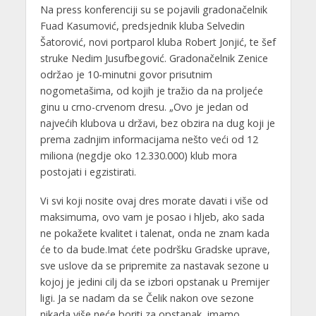
Na press konferenciji su se pojavili gradonačelnik
Fuad Kasumović, predsjednik kluba Selvedin
Šatorović, novi portparol kluba Robert Jonjić, te šef
struke Nedim Jusufbegović. Gradonačelnik Zenice
održao je 10-minutni govor prisutnim
nogometašima, od kojih je tražio da na proljeće
ginu u crno-crvenom dresu. „Ovo je jedan od
najvećih klubova u državi, bez obzira na dug koji je
prema zadnjim informacijama nešto veći od 12
miliona (negdje oko 12.330.000) klub mora
postojati i egzistirati.
Vi svi koji nosite ovaj dres morate davati i više od
maksimuma, ovo vam je posao i hljeb, ako sada
ne pokažete kvalitet i talenat, onda ne znam kada
će to da bude.Imat ćete podršku Gradske uprave,
sve uslove da se pripremite za nastavak sezone u
kojoj je jedini cilj da se izbori opstanak u Premijer
ligi. Ja se nadam da se Čelik nakon ove sezone
nikada više neće boriti za opstanak, imamo