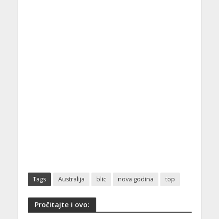
Tags
Australija
blic
nova godina
top
Pročitajte i ovo: