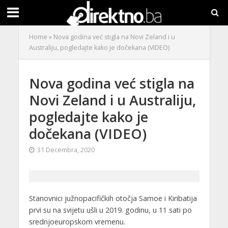
Home
»
Nova godina već stigla na Novi Zeland i u
Australiju, pogledajte kako je dočekana (VIDEO)
Nova godina već stigla na
Novi Zeland i u Australiju,
pogledajte kako je
dočekana (VIDEO)
31 Decembra, 2020
Stanovnici južnopacifičkih otočja Samoe i Kiribatija
prvi su na svijetu ušli u 2019. godinu, u 11 sati po
srednjoeuropskom vremenu.