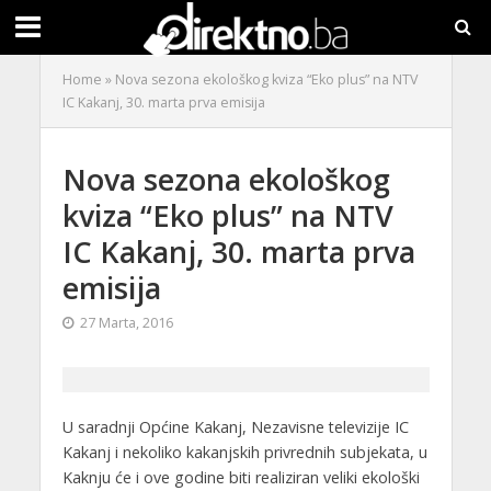
Home
»
Nova sezona ekološkog kviza “Eko plus” na NTV
IC Kakanj, 30. marta prva emisija
Nova sezona ekološkog
kviza “Eko plus” na NTV
IC Kakanj, 30. marta prva
emisija
27 Marta, 2016
U saradnji Općine Kakanj, Nezavisne televizije IC
Kakanj i nekoliko kakanjskih privrednih subjekata, u
Kaknju će i ove godine biti realiziran veliki ekološki