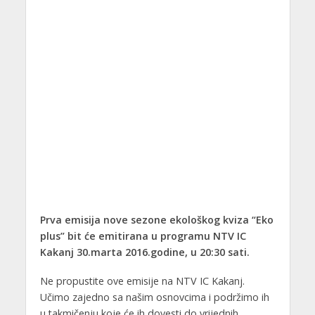
Prva emisija nove sezone ekološkog kviza “Eko
plus” bit će emitirana u programu NTV IC
Kakanj 30.marta 2016.godine, u 20:30 sati.
Ne propustite ove emisije na NTV IC Kakanj.
Učimo zajedno sa našim osnovcima i podržimo ih
u takmičenju koje će ih dovesti do vrijednih