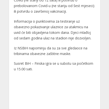
Covid (ne stariji od 72 sata) ili potvrdu o
prebolovanom Covid-u (ne stariju od šest mjeseci)
ili potvrdu o završenoj vakcinaciji.
Informacija o punktovima za testiranje uz
obavezno pokazivanje ulaznice za utakmicu na
uvid će biti objavljena tokom dana. Djeci mlađoj
od sedam godina ulaz na stadion nije dozvoljen.
Iz NSBiH napominju da su za sve gledaoce na
tribinama obavezne zaštitne maske.
Susret BiH – Finska igra se u subotu sa početkom
u 15.00 sati.