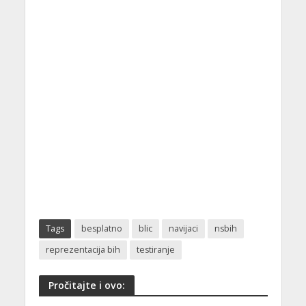
Tags
besplatno
blic
navijaci
nsbih
reprezentacija bih
testiranje
Pročitajte i ovo: