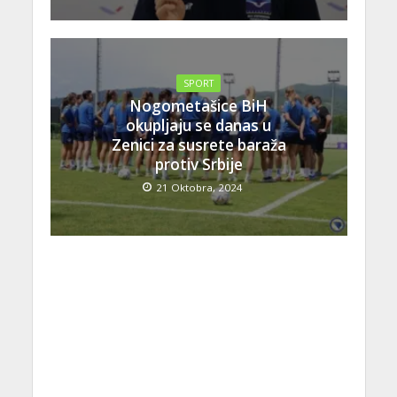
SPORT
Nogometašice BiH
okupljaju se danas u
Zenici za susrete baraža
protiv Srbije
21 Oktobra, 2024