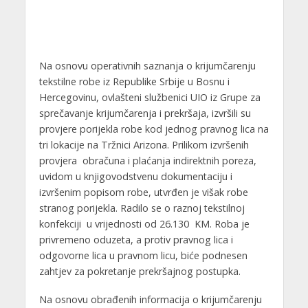
Na osnovu operativnih saznanja o krijumčarenju
tekstilne robe iz Republike Srbije u Bosnu i
Hercegovinu, ovlašteni službenici UIO iz Grupe za
sprečavanje krijumčarenja i prekršaja, izvršili su
provjere porijekla robe kod jednog pravnog lica na
tri lokacije na Tržnici Arizona. Prilikom izvršenih
provjera obračuna i plaćanja indirektnih poreza,
uvidom u knjigovodstvenu dokumentaciju i
izvršenim popisom robe, utvrđen je višak robe
stranog porijekla. Radilo se o raznoj tekstilnoj
konfekciji u vrijednosti od 26.130 KM. Roba je
privremeno oduzeta, a protiv pravnog lica i
odgovorne lica u pravnom licu, biće podnesen
zahtjev za pokretanje prekršajnog postupka.
Na osnovu obrađenih informacija o krijumčarenju