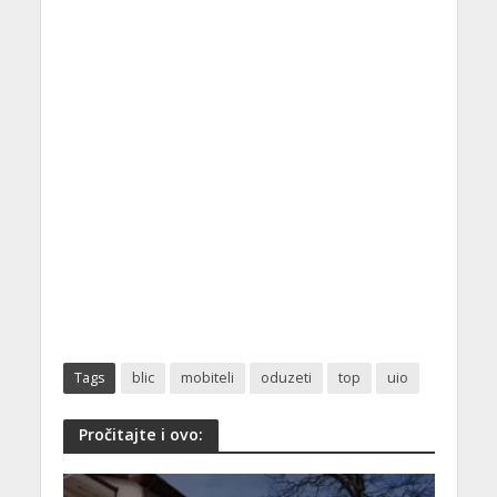
Tags
blic
mobiteli
oduzeti
top
uio
Pročitajte i ovo: