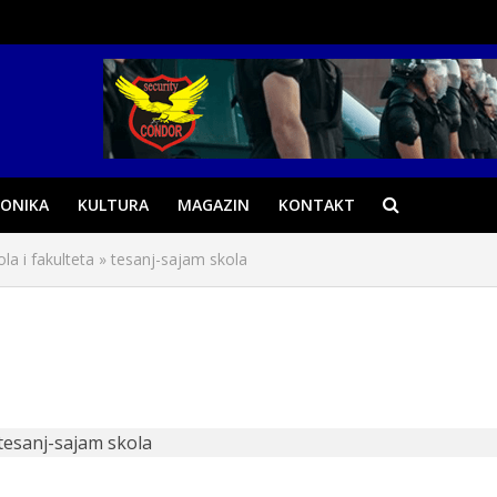
ONIKA
KULTURA
MAGAZIN
KONTAKT
la i fakulteta
»
tesanj-sajam skola