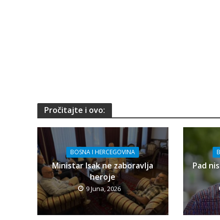
Pročitajte i ovo:
BOSNA I HERCEGOVINA
B
Ministar Isak ne zaboravlja
Pad nis
heroje
9 Juna, 2026