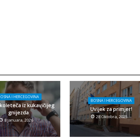
OSNA I HERCEGOVINA
BOSNA I HERCEGOVINA
koleteča iz kukavičijeg
Uvijek za primjer!
gnijezda
28 Oktobra, 2025
8 Januara, 2026