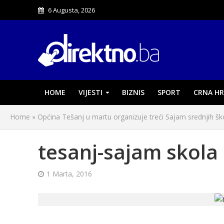
6 Augusta, 2026
HOME
VIJESTI
BIZNIS
SPORT
CRNA HR
Home
»
Općina Tešanj u martu organizuje treći Sajam srednjih ško
tesanj-sajam skola
1 Marta, 2016