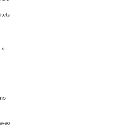
iteta
 a
ano
naveo