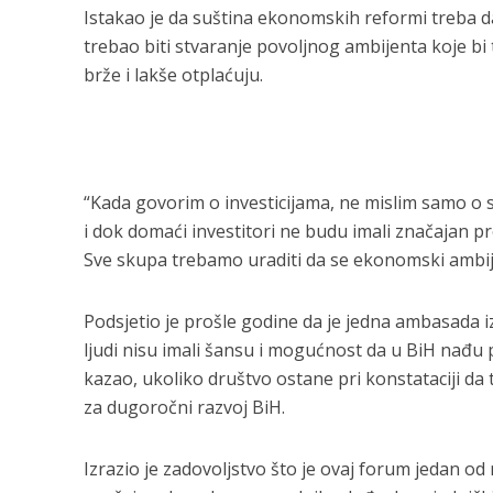
Istakao je da suština ekonomskih reformi treba d
trebao biti stvaranje povoljnog ambijenta koje bi t
brže i lakše otplaćuju.
“Kada govorim o investicijama, ne mislim samo o s
i dok domaći investitori ne budu imali značajan pro
Sve skupa trebamo uraditi da se ekonomski ambije
Podsjetio je prošle godine da je jedna ambasada i
ljudi nisu imali šansu i mogućnost da u BiH nađu po
kazao, ukoliko društvo ostane pri konstataciji da t
za dugoročni razvoj BiH.
Izrazio je zadovoljstvo što je ovaj forum jedan od 