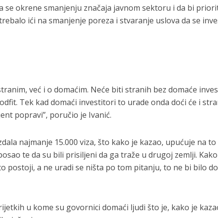
a se okrene smanjenju značaja javnom sektoru i da bi priori
rebalo ići na smanjenje poreza i stvaranje uslova da se inves
tranim, već i o domaćim. Neće biti stranih bez domaće invest
dfit. Tek kad domaći investitori to urade onda doći će i stran
nt popravi”, poručio je Ivanić.
zdala najmanje 15.000 viza, što kako je kazao, upućuje na to
sao te da su bili prisiljeni da ga traže u drugoj zemlji. Kako
o postoji, a ne uradi se ništa po tom pitanju, to ne bi bilo d
rijetkih u kome su govornici domaći ljudi što je, kako je kaza