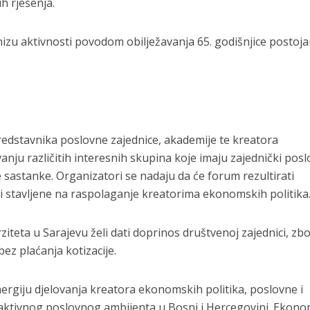
h rješenja.
zu aktivnosti povodom obilježavanja 65. godišnjice postoja
redstavnika poslovne zajednice, akademije te kreatora
ju različitih interesnih skupina koje imaju zajednički posl
 sastanke. Organizatori se nadaju da će forum rezultirati
i stavljene na raspolaganje kreatorima ekonomskih politika
teta u Sarajevu želi dati doprinos društvenoj zajednici, zb
ez plaćanja kotizacije.
rgiju djelovanja kreatora ekonomskih politika, poslovne i
traktivnog poslovnog ambijenta u Bosni i Hercegovini. Ekono