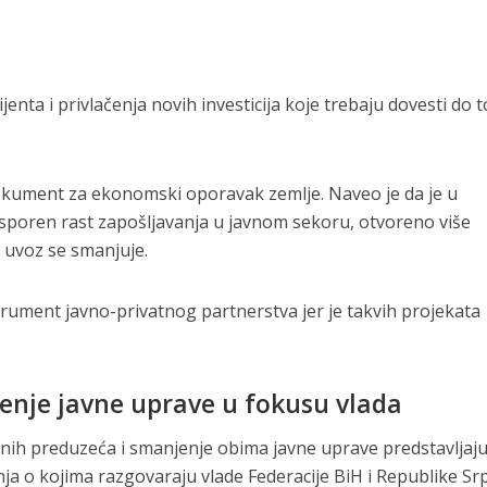
ta i privlačenja novih investicija koje trebaju dovesti do 
okument za ekonomski oporavak zemlje. Naveo je da je u
sporen rast zapošljavanja u javnom sekoru, otvoreno više
a uvoz se smanjuje.
trument javno-privatnog partnerstva jer je takvih projekata
jenje javne uprave u fokusu vlada
vnih preduzeća i smanjenje obima javne uprave predstavljaj
nja o kojima razgovaraju vlade Federacije BiH i Republike Sr