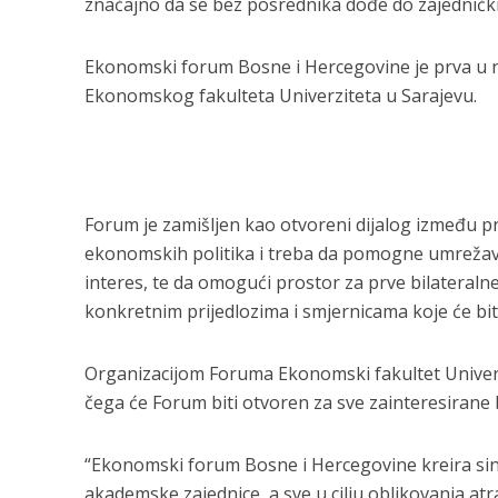
značajno da se bez posrednika dođe do zajednički
Ekonomski forum Bosne i Hercegovine je prva u ni
Ekonomskog fakulteta Univerziteta u Sarajevu.
Forum je zamišljen kao otvoreni dijalog između p
ekonomskih politika i treba da pomogne umrežavan
interes, te da omogući prostor za prve bilateralne
konkretnim prijedlozima i smjernicama koje će bit
Organizacijom Foruma Ekonomski fakultet Univerzi
čega će Forum biti otvoren za sve zainteresirane b
“Ekonomski forum Bosne i Hercegovine kreira sine
akademske zajednice, a sve u cilju oblikovanja a