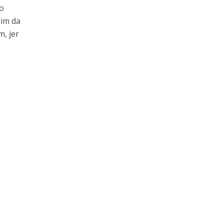
go
lim da
, jer