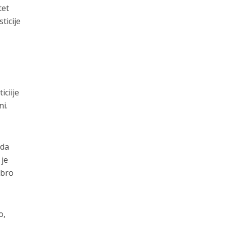
tet
ticije
iciije
i.
 da
 je
obro
o,